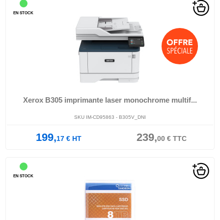
EN STOCK
Xerox B305 imprimante laser monochrome multif...
SKU IM-CD95863 - B305V_DNI
199,
239,
17
€
HT
00
€
TTC
EN STOCK