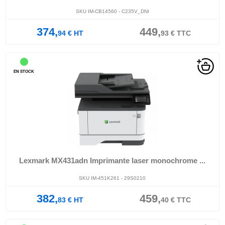
SKU IM-CB14560 - C235V_DNI
374,
449,
94
€
HT
93
€
TTC
EN STOCK
Lexmark MX431adn Imprimante laser monochrome ...
SKU IM-451K261 - 29S0210
382,
459,
83
€
HT
40
€
TTC