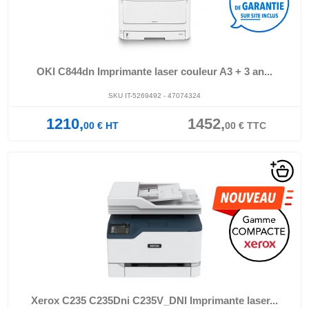
OKI C844dn Imprimante laser couleur A3 + 3 an...
SKU IT-5269492 - 47074324
1210,
1452,
00
€
HT
00
€
TTC
Xerox C235 C235Dni C235V_DNI Imprimante laser...