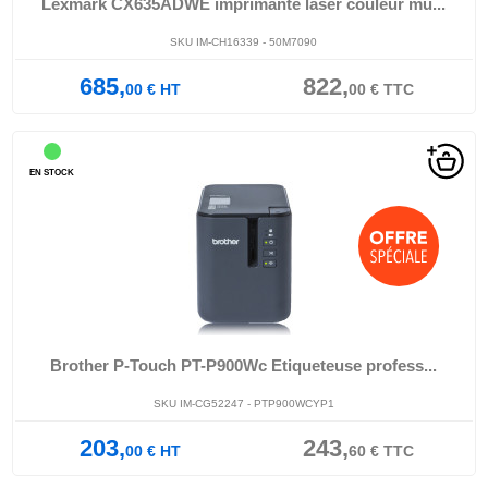
Lexmark CX635ADWE imprimante laser couleur mu...
SKU IM-CH16339 - 50M7090
685,
822,
00
€
HT
00
€
TTC
EN STOCK
Brother P-Touch PT-P900Wc Etiqueteuse profess...
SKU IM-CG52247 - PTP900WCYP1
203,
243,
00
€
HT
60
€
TTC