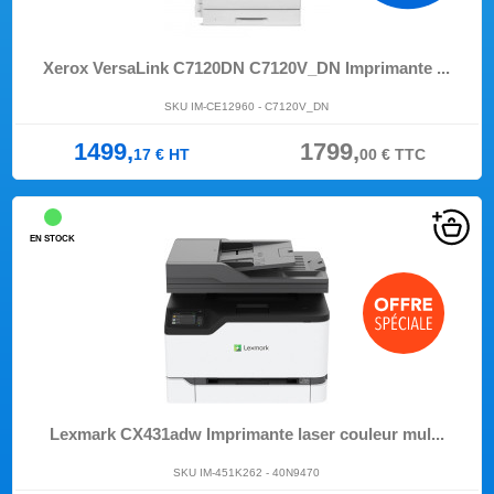
Xerox VersaLink C7120DN C7120V_DN Imprimante ...
SKU IM-CE12960 - C7120V_DN
1499,
1799,
17
€
HT
00
€
TTC
EN STOCK
Lexmark CX431adw Imprimante laser couleur mul...
SKU IM-451K262 - 40N9470