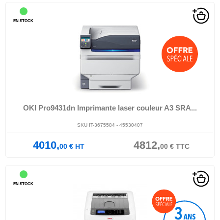
EN STOCK
OKI Pro9431dn Imprimante laser couleur A3 SRA...
SKU IT-3675584 - 45530407
4010,
4812,
00
€
HT
00
€
TTC
EN STOCK