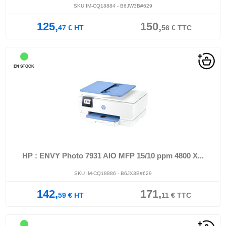
SKU IM-CQ18884 - B6JW3B#629
125,
150,
47
€
HT
56
€
TTC
EN STOCK
HP : ENVY Photo 7931 AIO MFP 15/10 ppm 4800 X...
SKU IM-CQ18886 - B6JX3B#629
142,
171,
59
€
HT
11
€
TTC