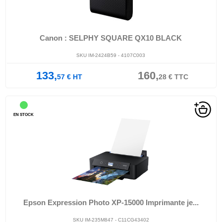
Canon : SELPHY SQUARE QX10 BLACK
SKU IM-2424B59 - 4107C003
133,
160,
57
€
HT
28
€
TTC
EN STOCK
Epson Expression Photo XP-15000 Imprimante je...
SKU IM-235M847 - C11CG43402