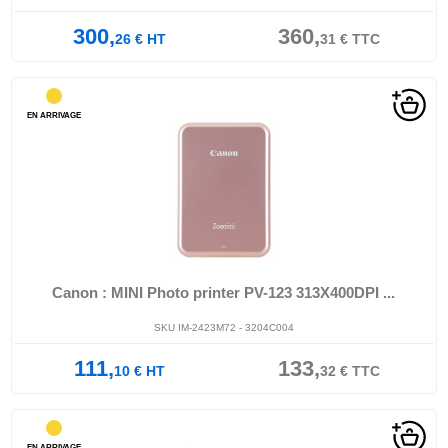
300,
360,
26
€
HT
31
€
TTC
EN ARRIVAGE
Canon : MINI Photo printer PV-123 313X400DPI ...
SKU IM-2423M72 - 3204C004
111,
133,
10
€
HT
32
€
TTC
EN ARRIVAGE