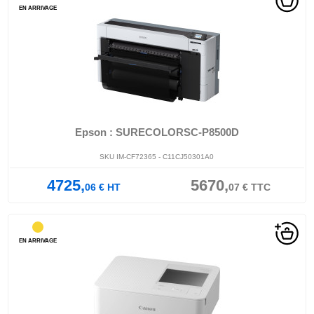
EN ARRIVAGE
Epson : SURECOLORSC-P8500D
SKU IM-CF72365 - C11CJ50301A0
4725,
5670,
06
€
HT
07
€
TTC
EN ARRIVAGE