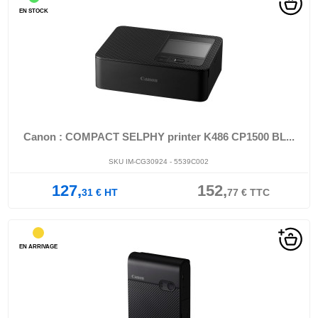
EN STOCK
Canon : COMPACT SELPHY printer K486 CP1500 BL...
SKU IM-CG30924 - 5539C002
127,
152,
31
€
HT
77
€
TTC
EN ARRIVAGE