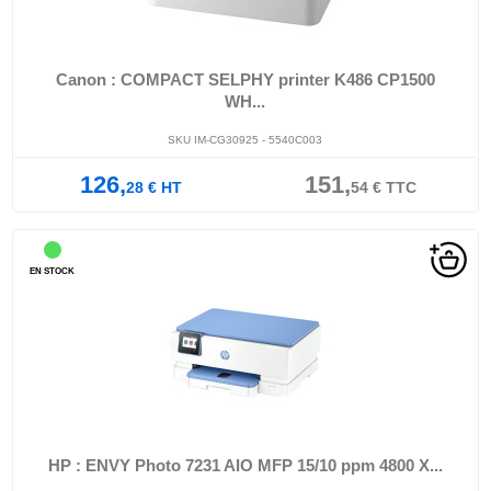
Canon : COMPACT SELPHY printer K486 CP1500
WH...
SKU IM-CG30925 - 5540C003
126,
151,
28
€
HT
54
€
TTC
EN STOCK
HP : ENVY Photo 7231 AIO MFP 15/10 ppm 4800 X...