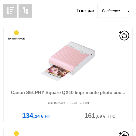
Trier par
EN ARRIVAGE
Canon SELPHY Square QX10 Imprimante photo cou...
SKU IM-2424B62 - 4109C003
134,
161,
24
€
HT
09
€
TTC