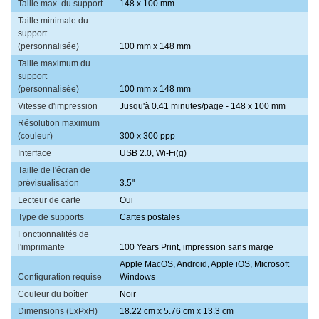
Taille max. du support
148 x 100 mm
Taille minimale du
support
(personnalisée)
100 mm x 148 mm
Taille maximum du
support
(personnalisée)
100 mm x 148 mm
Vitesse d'impression
Jusqu'à 0.41 minutes/page - 148 x 100 mm
Résolution maximum
(couleur)
300 x 300 ppp
Interface
USB 2.0, Wi-Fi(g)
Taille de l'écran de
prévisualisation
3.5"
Lecteur de carte
Oui
Type de supports
Cartes postales
Fonctionnalités de
l'imprimante
100 Years Print, impression sans marge
Apple MacOS, Android, Apple iOS, Microsoft
Configuration requise
Windows
Couleur du boîtier
Noir
Dimensions (LxPxH)
18.22 cm x 5.76 cm x 13.3 cm