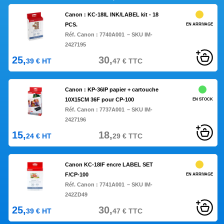
Canon : KC-18IL INK/LABEL kit - 18
PCS.
EN ARRIVAGE
Réf. Canon :
7740A001
– SKU IM-
2427195
25,
30,
39
€
HT
47
€
TTC
Canon : KP-36IP papier + cartouche
10X15CM 36F pour CP-100
EN STOCK
Réf. Canon :
7737A001
– SKU IM-
2427196
15,
18,
24
€
HT
29
€
TTC
Canon KC-18IF encre LABEL SET
F/CP-100
EN ARRIVAGE
Réf. Canon :
7741A001
– SKU IM-
242ZD49
25,
30,
39
€
HT
47
€
TTC