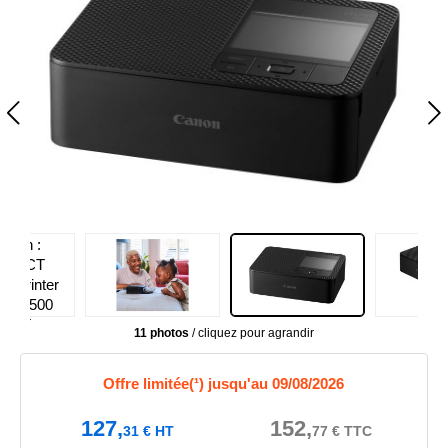
11 photos
/ cliquez pour agrandir
Offre limitée(¹) jusqu'au 09/08/2026
127,
152,
31
€
HT
77
€
TTC