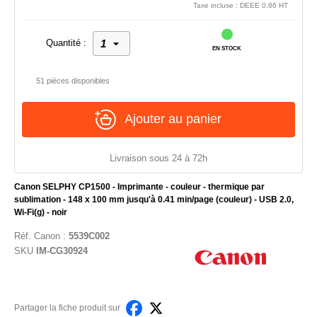
Taxe incluse : DEEE 0.86 HT
Quantité :
EN STOCK
51 pièces disponibles
Ajouter au panier
Livraison sous 24 à 72h
Canon SELPHY CP1500 - Imprimante - couleur - thermique par
sublimation - 148 x 100 mm jusqu'à 0.41 min/page (couleur) - USB 2.0,
Wi-Fi(g) - noir
Réf.
Canon
:
5539C002
SKU
IM-CG30924
Partager la fiche produit sur