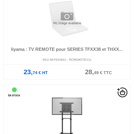
Iiyama : TV REMOTE pour SERIES TFXX38 et THXX...
SKU IM-F620841 - RCREMOTEV11
23,
28,
74
€
HT
49
€
TTC
EN STOCK