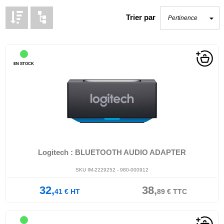
Trier par
EN STOCK
Logitech : BLUETOOTH AUDIO ADAPTER
SKU IM-2229252 - 980-000912
32,
38,
41
€
HT
89
€
TTC