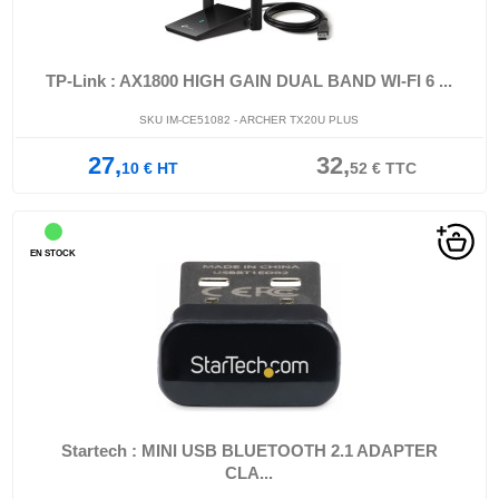
TP-Link : AX1800 HIGH GAIN DUAL BAND WI-FI 6 ...
SKU IM-CE51082 - ARCHER TX20U PLUS
27,
32,
10
€
HT
52
€
TTC
EN STOCK
Startech : MINI USB BLUETOOTH 2.1 ADAPTER
CLA...