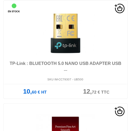
EN STOCK
TP-Link : BLUETOOTH 5.0 NANO USB ADAPTER USB
...
SKU IM-CC79307 - UB500
10,
12,
60
€
HT
72
€
TTC