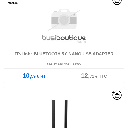
EN STOCK
TP-Link : BLUETOOTH 5.0 NANO USB ADAPTER
SKU IM-CD96538 - UB5A
10,
12,
59
€
HT
71
€
TTC