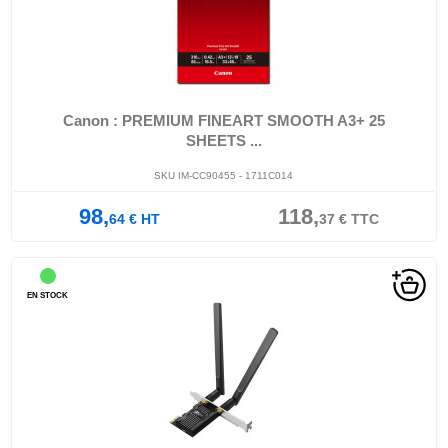
Canon : PREMIUM FINEART SMOOTH A3+ 25
SHEETS ...
SKU IM-CC90455 - 1711C014
98,
118,
64
€
HT
37
€
TTC
EN STOCK