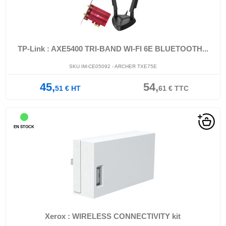
TP-Link : AXE5400 TRI-BAND WI-FI 6E BLUETOOTH...
SKU IM-CE05092 - ARCHER TXE75E
45,
54,
51
€
HT
61
€
TTC
EN STOCK
Xerox : WIRELESS CONNECTIVITY kit