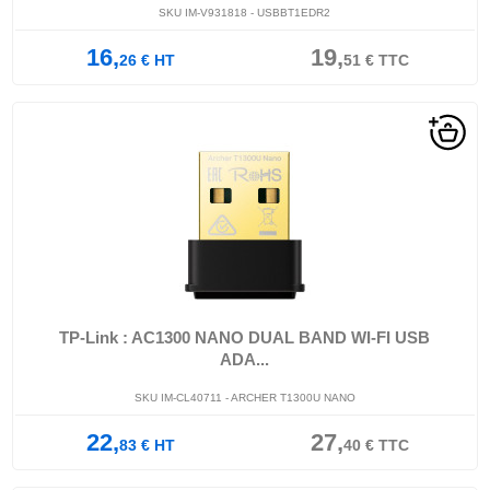
SKU IM-V931818 - USBBT1EDR2
16,
19,
26
€
HT
51
€
TTC
TP-Link : AC1300 NANO DUAL BAND WI-FI USB
ADA...
SKU IM-CL40711 - ARCHER T1300U NANO
22,
27,
83
€
HT
40
€
TTC