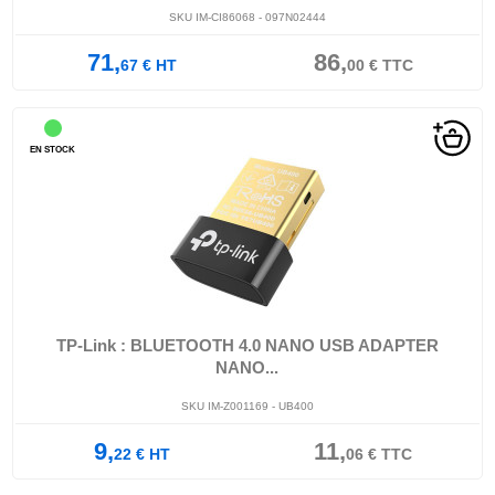
SKU IM-CI86068 - 097N02444
71,
86,
67
€
HT
00
€
TTC
EN STOCK
TP-Link : BLUETOOTH 4.0 NANO USB ADAPTER
NANO...
SKU IM-Z001169 - UB400
9,
11,
22
€
HT
06
€
TTC