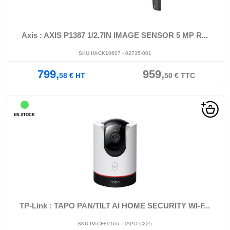
Axis : AXIS P1387 1/2.7IN IMAGE SENSOR 5 MP R...
SKU IM-CK10607 - 02735-001
799,
959,
58
€
HT
50
€
TTC
EN STOCK
TP-Link : TAPO PAN/TILT AI HOME SECURITY WI-F...
SKU IM-CF89165 - TAPO C225