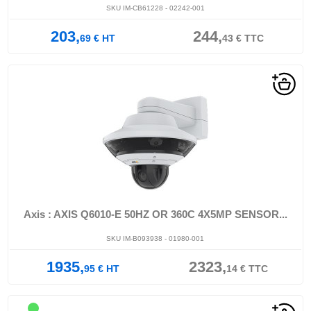
SKU IM-CB61228 - 02242-001
203,
244,
69
€
HT
43
€
TTC
Axis : AXIS Q6010-E 50HZ OR 360C 4X5MP SENSOR...
SKU IM-B093938 - 01980-001
1935,
2323,
95
€
HT
14
€
TTC