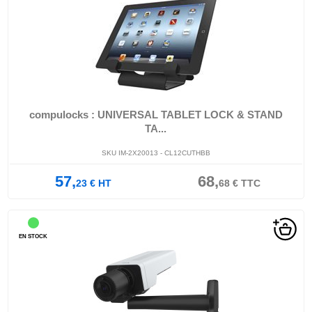
compulocks : UNIVERSAL TABLET LOCK & STAND
TA...
SKU IM-2X20013 - CL12CUTHBB
57,
68,
23
€
HT
68
€
TTC
EN STOCK