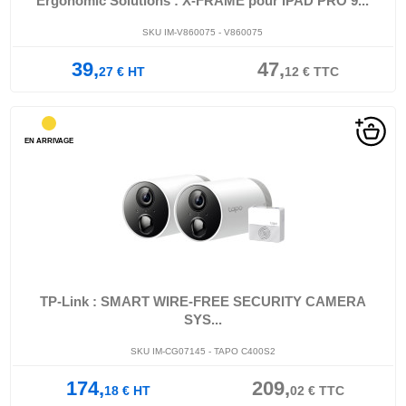
Ergonomic Solutions : X-FRAME pour IPAD PRO 9...
SKU IM-V860075 - V860075
39,
47,
27
€
HT
12
€
TTC
EN ARRIVAGE
TP-Link : SMART WIRE-FREE SECURITY CAMERA
SYS...
SKU IM-CG07145 - TAPO C400S2
174,
209,
18
€
HT
02
€
TTC