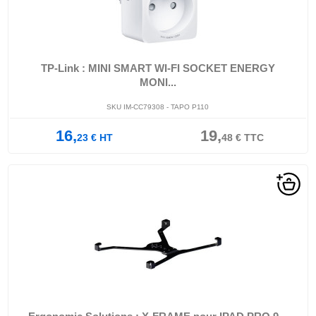
TP-Link : MINI SMART WI-FI SOCKET ENERGY
MONI...
SKU IM-CC79308 - TAPO P110
16,
19,
23
€
HT
48
€
TTC