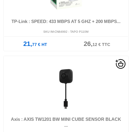
TP-Link : SPEED: 433 MBPS AT 5 GHZ + 200 MBPS...
SKU IM-CN84992 - TAPO P110M
21,
26,
77
€
HT
12
€
TTC
Axis : AXIS TW1201 BW MINI CUBE SENSOR BLACK
...