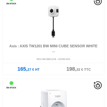
EN STOCK
Axis : AXIS TW1201 BW MINI CUBE SENSOR WHITE
...
SKU IM-CB61229 - 02260-001
165,
198,
27
€
HT
32
€
TTC
EN STOCK