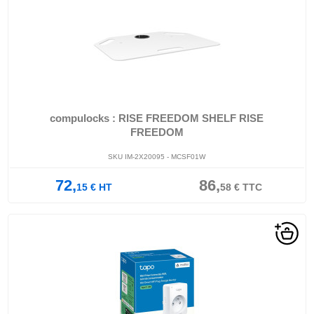
compulocks : RISE FREEDOM SHELF RISE
FREEDOM
SKU IM-2X20095 - MCSF01W
72,
86,
15
€
HT
58
€
TTC