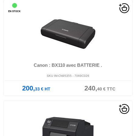
EN STOCK
Canon : BX110 avec BATTERIE .
SKU IM-CN95355 - 7069C026
200,
240,
33
€
HT
40
€
TTC