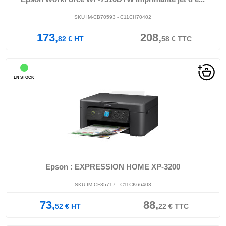
SKU IM-CB70593 - C11CH70402
173,
208,
82
€
HT
58
€
TTC
EN STOCK
Epson : EXPRESSION HOME XP-3200
SKU IM-CF35717 - C11CK66403
73,
88,
52
€
HT
22
€
TTC