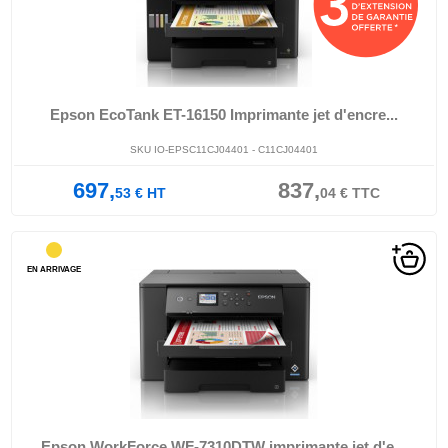
Epson EcoTank ET-16150 Imprimante jet d'encre...
SKU IO-EPSC11CJ04401 - C11CJ04401
697,
837,
53
€
HT
04
€
TTC
EN ARRIVAGE
Epson WorkForce WF-7310DTW imprimante jet d'e...