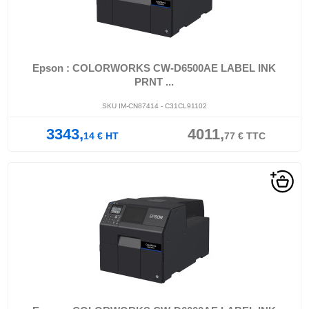
Epson : COLORWORKS CW-D6500AE LABEL INK
PRNT ...
SKU IM-CN87414 - C31CL91102
3343,
4011,
14
€
HT
77
€
TTC