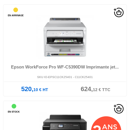
EN ARRIVAGE
Epson WorkForce Pro WF-C5390DW Imprimante jet...
SKU IO-EPSC11CK25401 - C11CK25401
520,
624,
10
€
HT
12
€
TTC
EN STOCK