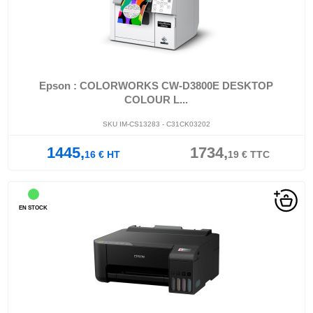
Epson : COLORWORKS CW-D3800E DESKTOP
COLOUR L...
SKU IM-CS13283 - C31CK03202
1445,
1734,
16
€
HT
19
€
TTC
EN STOCK