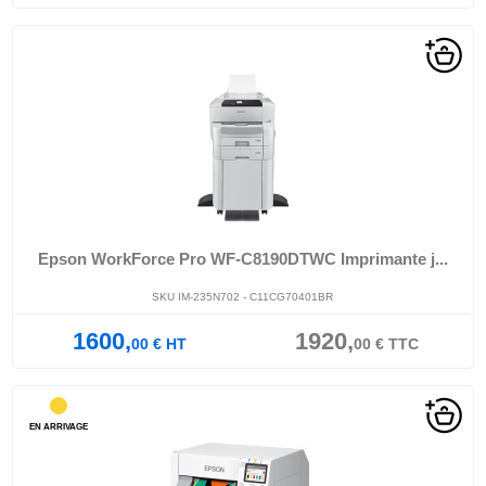
Epson WorkForce Pro WF-C8190DTWC Imprimante j...
SKU IM-235N702 - C11CG70401BR
1600,
1920,
00
€
HT
00
€
TTC
EN ARRIVAGE