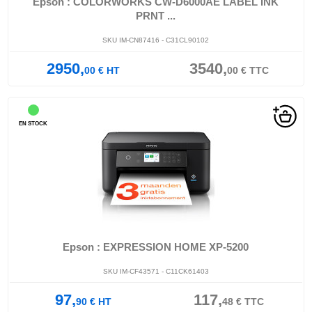
Epson : COLORWORKS CW-D6000AE LABEL INK
PRNT ...
SKU IM-CN87416 - C31CL90102
2950,
3540,
00
€
HT
00
€
TTC
EN STOCK
Epson : EXPRESSION HOME XP-5200
SKU IM-CF43571 - C11CK61403
97,
117,
90
€
HT
48
€
TTC