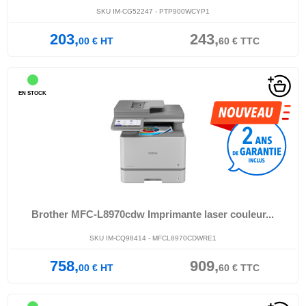
SKU IM-CG52247 - PTP900WCYP1
203,
243,
00
€
HT
60
€
TTC
EN STOCK
Brother MFC-L8970cdw Imprimante laser couleur...
SKU IM-CQ98414 - MFCL8970CDWRE1
758,
909,
00
€
HT
60
€
TTC