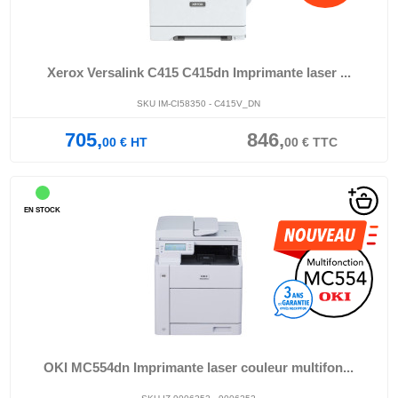
Xerox Versalink C415 C415dn Imprimante laser ...
SKU IM-CI58350 - C415V_DN
705,
846,
00
€
HT
00
€
TTC
EN STOCK
OKI MC554dn Imprimante laser couleur multifon...