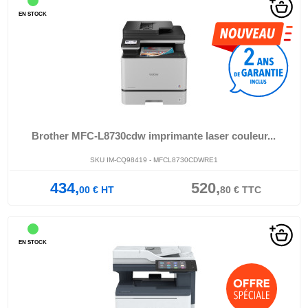
EN STOCK
Brother MFC-L8730cdw imprimante laser couleur...
SKU IM-CQ98419 - MFCL8730CDWRE1
434,
520,
00
€
HT
80
€
TTC
EN STOCK