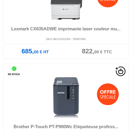
Lexmark CX635ADWE imprimante laser couleur mu...
SKU IM-CH16339 - 50M7090
685,
822,
00
€
HT
00
€
TTC
EN STOCK
Brother P-Touch PT-P900Wc Etiqueteuse profess...