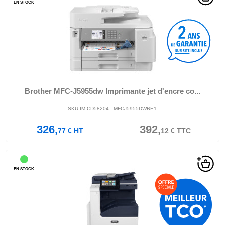
EN STOCK
Brother MFC-J5955dw Imprimante jet d'encre co...
SKU IM-CD58204 - MFCJ5955DWRE1
326,
392,
77
€
HT
12
€
TTC
EN STOCK