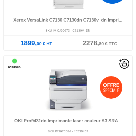
Xerox VersaLink C7130 C7130dn C7130v_dn Impri...
SKU IM-CJ20673 - C7130V_DN
1899,
2278,
00
€
HT
80
€
TTC
EN STOCK
OKI Pro9431dn Imprimante laser couleur A3 SRA...
SKU IT-3675584 - 45530407