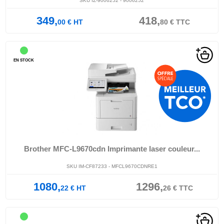
SKU IZ-9006252 - 9006252
349,
418,
00
€
HT
80
€
TTC
EN STOCK
Brother MFC-L9670cdn Imprimante laser couleur...
SKU IM-CF87233 - MFCL9670CDNRE1
1080,
1296,
22
€
HT
26
€
TTC