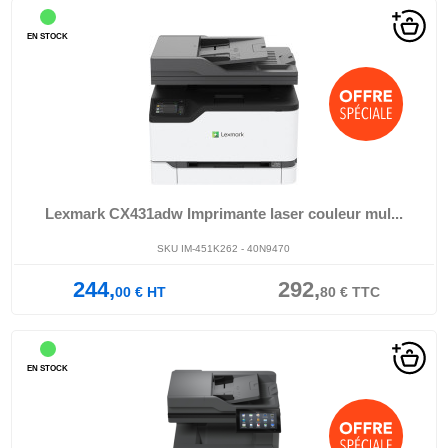
EN STOCK
Lexmark CX431adw Imprimante laser couleur mul...
SKU IM-451K262 - 40N9470
244,
292,
00
€
HT
80
€
TTC
EN STOCK