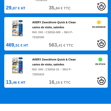
72132016
29,
35,
87
€
HT
84
€
TTC
AVERY Zweckform Quick & Clean
cartes de visite, satinées
EN ARRIVAGE
Réf. OKI :
C32016-500
– SKU F-
72320165
469,
563,
51
€
HT
41
€
TTC
AVERY Zweckform Quick & Clean
cartes de visite, satinées
EN STOCK
Réf. OKI :
C32016-10
– SKU F-
73201610
13,
16,
46
€
HT
15
€
TTC