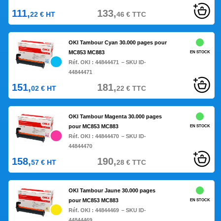
111,
133,
22
€
HT
46
€
TTC
OKI Tambour Cyan 30.000 pages pour
MC853 MC883
EN STOCK
Réf. OKI :
44844471
– SKU ID-
44844471
151,
181,
02
€
HT
22
€
TTC
OKI Tambour Magenta 30.000 pages
pour MC853 MC883
EN STOCK
Réf. OKI :
44844470
– SKU ID-
44844470
158,
190,
57
€
HT
28
€
TTC
OKI Tambour Jaune 30.000 pages
pour MC853 MC883
EN STOCK
Réf. OKI :
44844469
– SKU ID-
44844469