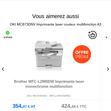
Vous aimerez aussi
OKI MC873DNV Imprimante laser couleur multifonction A3
EN STOCK
Brother MFC-L5710DN imprimante laser
monochrome multifonction
SKU IM-CI36391 -
MFCL5710DNRE1
405,
487,
C
84
€
HT
01
€
TTC