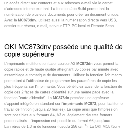
un accès direct aux contacts et aux adresses e-mail via le carnet
d’adresses interne existant. La fonction Job Build permettant la
numérisation de plusieurs documents pour créer un document unique.
Avec la
MC873dnv
, utilisez aussi la numérisation directe vers USB,
dossier sur réseau, e-mail, serveur FTP, PC local et Remote Scan.
OKI MC873dnv possède une qualité de
copie supérieure
L'imprimante multifonction laser couleur A3
MC873dn
vous permet la
copie rapide et de haute qualité atteignant 35 copies par minute avec
assemblage automatique de documents. Utilisez la fonction Job macro
permettant à l’utilisateur de programmer les paramètres de copie les
plus fréquents sur l'imprimante. Vous bénéficiez aussi de la fonction de
copie des 2 faces de cartes d’identité sur une même page avec la
fonction "carte d'identité". La
MC873dn
possède une agrafeuse
d’appoint intégrée en standard sur l'
imprimante MC873
, pour faciliter le
travail de finition (jusqu’à 20 feuilles). La copie ainsi que l'impression
sont possibles aux formats A4, A3 ou également d'autres formats
personnalisés. L'impression est possible du format A6 jusqu'aux
2
bannières de 1,3 m de longueur (jusqu'à 256 g/m
). La OKI MC873dnv