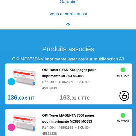
Garantie
Vous aimerez aussi
Produits associés
OKI MC873DNV Imprimante laser couleur multifonction A3
OKI Toner CYAN 7300 pages pour
imprimante MC853 MC883
EN STOCK
Réf. OKI :
45862839
– SKU ID-
45862839
136,
163,
60
€
HT
92
€
TTC
OKI Toner MAGENTA 7300 pages
pour imprimante MC853 MC883
EN STOCK
Réf. OKI :
45862838
– SKU ID-
45862838