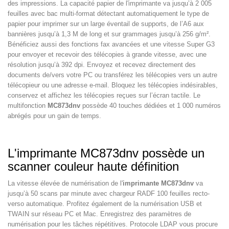
des impressions. La capacité papier de l'imprimante va jusqu’à 2 005
feuilles avec bac multi-format détectant automatiquement le type de
papier pour imprimer sur un large éventail de supports, de l’A6 aux
bannières jusqu’à 1,3 M de long et sur grammages jusqu’à 256 g/m².
Bénéficiez aussi des fonctions fax avancées et une vitesse Super G3
pour envoyer et recevoir des télécopies à grande vitesse, avec une
résolution jusqu’à 392 dpi. Envoyez et recevez directement des
documents de/vers votre PC ou transférez les télécopies vers un autre
télécopieur ou une adresse e-mail. Bloquez les télécopies indésirables,
conservez et affichez les télécopies reçues sur l’écran tactile. Le
multifonction
MC873dnv
possède 40 touches dédiées et 1 000 numéros
abrégés pour un gain de temps.
L'imprimante MC873dnv possède un
scanner couleur haute définition
La vitesse élevée de numérisation de l'
imprimante MC873dnv
va
jusqu’à 50 scans par minute avec chargeur RADF 100 feuilles recto-
verso automatique. Profitez également de la numérisation USB et
TWAIN sur réseau PC et Mac. Enregistrez des paramètres de
numérisation pour les tâches répétitives. Protocole LDAP vous procure