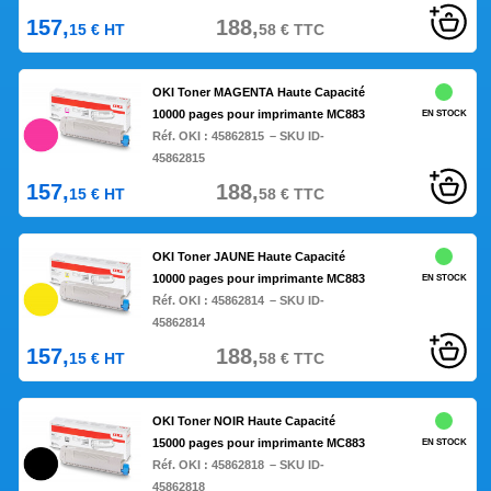
157,
188,
15
€
HT
58
€
TTC
OKI Toner MAGENTA Haute Capacité
10000 pages pour imprimante MC883
EN STOCK
Réf. OKI :
45862815
– SKU ID-
45862815
157,
188,
15
€
HT
58
€
TTC
OKI Toner JAUNE Haute Capacité
10000 pages pour imprimante MC883
EN STOCK
Réf. OKI :
45862814
– SKU ID-
45862814
157,
188,
15
€
HT
58
€
TTC
OKI Toner NOIR Haute Capacité
15000 pages pour imprimante MC883
EN STOCK
Réf. OKI :
45862818
– SKU ID-
45862818