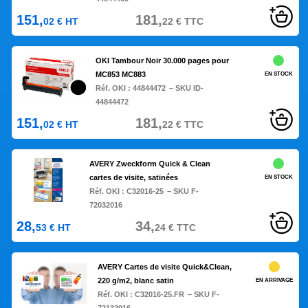
151,
181,
02
€
HT
22
€
TTC
OKI Tambour Noir 30.000 pages pour
MC853 MC883
EN STOCK
Réf. OKI :
44844472
– SKU ID-
44844472
151,
181,
02
€
HT
22
€
TTC
AVERY Zweckform Quick & Clean
cartes de visite, satinées
EN STOCK
Réf. OKI :
C32016-25
– SKU F-
72032016
28,
34,
53
€
HT
24
€
TTC
AVERY Cartes de visite Quick&Clean,
220 g/m2, blanc satin
EN ARRIVAGE
Réf. OKI :
C32016-25.FR
– SKU F-