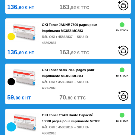
136,
163,
60
€
HT
92
€
TTC
OKI Toner JAUNE 7300 pages pour
imprimante MC853 MC883
EN STOCK
Réf. OKI :
45862837
– SKU ID-
45862837
136,
163,
60
€
HT
92
€
TTC
OKI Toner NOIR 7000 pages pour
imprimante MC853 MC883
EN STOCK
Réf. OKI :
45862840
– SKU ID-
45862840
59,
70,
00
€
HT
80
€
TTC
OKI Toner CYAN Haute Capacité
10000 pages pour imprimante MC883
EN STOCK
Réf. OKI :
45862816
– SKU ID-
45862816