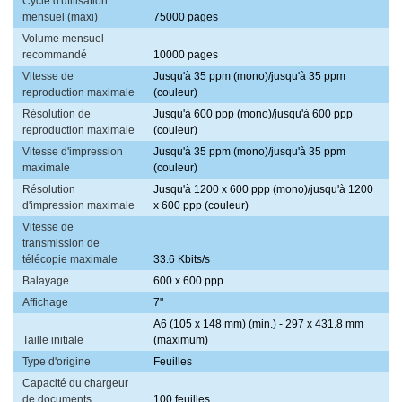
Cycle d'utilisation
mensuel (maxi)
75000 pages
Volume mensuel
recommandé
10000 pages
Vitesse de
Jusqu'à 35 ppm (mono)/jusqu'à 35 ppm
reproduction maximale
(couleur)
Résolution de
Jusqu'à 600 ppp (mono)/jusqu'à 600 ppp
reproduction maximale
(couleur)
Vitesse d'impression
Jusqu'à 35 ppm (mono)/jusqu'à 35 ppm
maximale
(couleur)
Résolution
Jusqu'à 1200 x 600 ppp (mono)/jusqu'à 1200
d'impression maximale
x 600 ppp (couleur)
Vitesse de
transmission de
télécopie maximale
33.6 Kbits/s
Balayage
600 x 600 ppp
Affichage
7"
A6 (105 x 148 mm) (min.) - 297 x 431.8 mm
Taille initiale
(maximum)
Type d'origine
Feuilles
Capacité du chargeur
de documents
100 feuilles