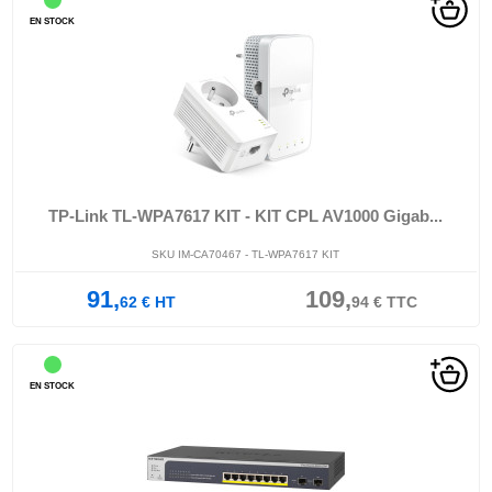
EN STOCK
TP-Link TL-WPA7617 KIT - KIT CPL AV1000 Gigab...
SKU IM-CA70467 - TL-WPA7617 KIT
91,
109,
62
€
HT
94
€
TTC
EN STOCK