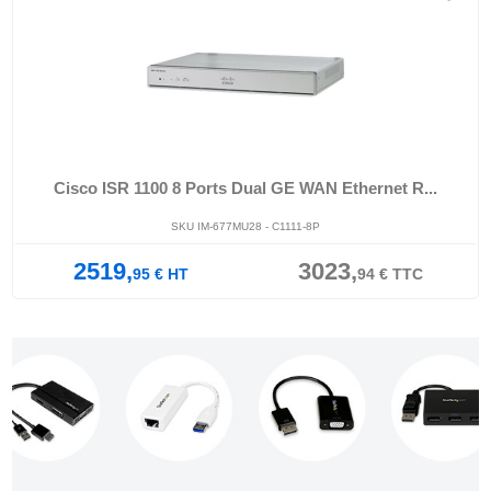
Cisco ISR 1100 8 Ports Dual GE WAN Ethernet R...
SKU IM-677MU28 - C1111-8P
2519,
3023,
95
€
HT
94
€
TTC