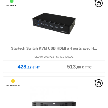
EN STOCK
Startech Switch KVM USB HDMI à 4 ports avec H...
SKU IM-V933722 - SV431HDU3A2
428,
513,
17
€
HT
80
€
TTC
EN ARRIVAGE