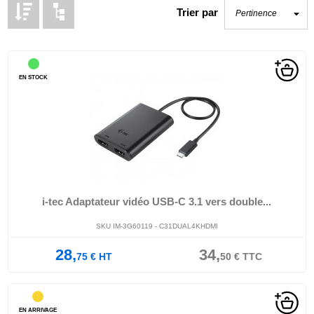
Trier par
EN STOCK
i-tec Adaptateur vidéo USB-C 3.1 vers double...
SKU IM-3G60119 - C31DUAL4KHDMI
28,
34,
75
€
HT
50
€
TTC
EN ARRIVAGE