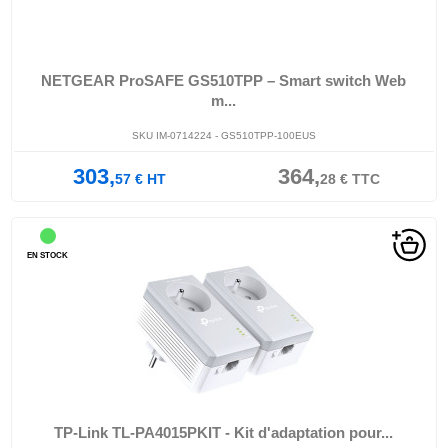
NETGEAR ProSAFE GS510TPP – Smart switch Web
m...
SKU IM-0714224 - GS510TPP-100EUS
303,
364,
57
€
HT
28
€
TTC
EN STOCK
TP-Link TL-PA4015PKIT - Kit d'adaptation pour...