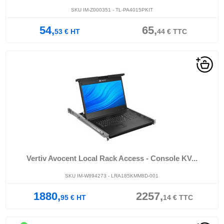
SKU IM-Z000351 - TL-PA4015PKIT
54,
65,
53
€
HT
44
€
TTC
Vertiv Avocent Local Rack Access - Console KV...
SKU IM-W894273 - LRA185KMM8D-001
1880,
2257,
95
€
HT
14
€
TTC