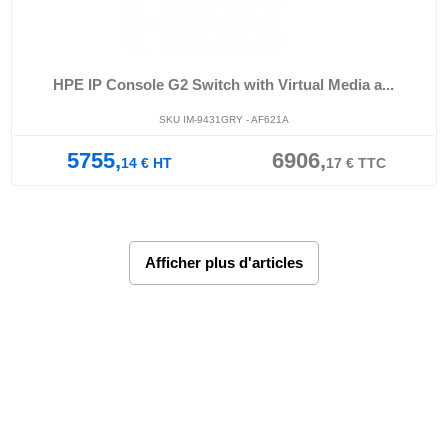
HPE IP Console G2 Switch with Virtual Media a...
SKU IM-9431GRY - AF621A
5755,
6906,
14
€
HT
17
€
TTC
Afficher plus d'articles