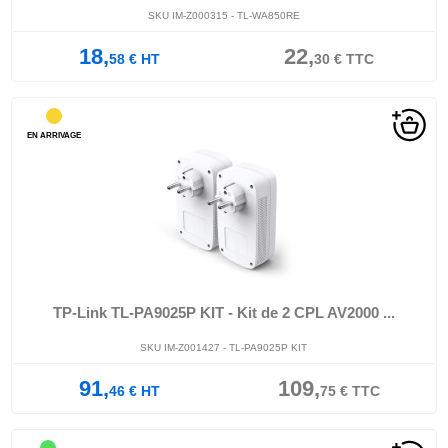
SKU IM-Z000315 - TL-WA850RE
18,
22,
58
€
HT
30
€
TTC
EN ARRIVAGE
TP-Link TL-PA9025P KIT - Kit de 2 CPL AV2000 ...
SKU IM-Z001427 - TL-PA9025P KIT
91,
109,
46
€
HT
75
€
TTC