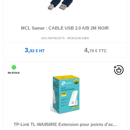
MCL Samar : CABLE USB 2.0 A/B 2M NOIR
SKU IM-P922575 - MC922AB-2M/N
3,
4,
92
€
HT
70
€
TTC
EN STOCK
TP-Link TL-WA850RE Extension pour points d'ac...