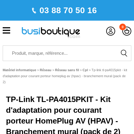
03 88 70 50 16
0
Matériel informatique
>
Réseau
>
Réseau sans fil
>
Cpl
>
Tp-link tl-pa4015pkit - kit
d'adaptation pour courant porteur homeplug av (hpav) - branchement mural (pack de
2)
TP-Link TL-PA4015PKIT - Kit
d'adaptation pour courant
porteur HomePlug AV (HPAV) -
Branchement mural (pack de 2)