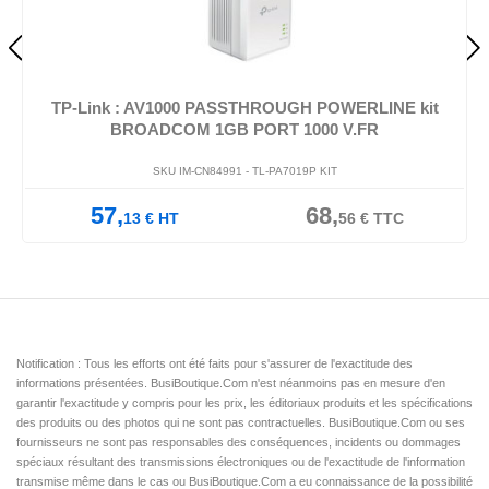
TP-Link : AV1000 PASSTHROUGH POWERLINE kit
BROADCOM 1GB PORT 1000 V.FR
SKU IM-CN84991 -
TL-PA7019P KIT
57,
68,
13
€
HT
56
€
TTC
Notification : Tous les efforts ont été faits pour s'assurer de l'exactitude des
informations présentées. BusiBoutique.Com n'est néanmoins pas en mesure d'en
garantir l'exactitude y compris pour les prix, les éditoriaux produits et les spécifications
des produits ou des photos qui ne sont pas contractuelles. BusiBoutique.Com ou ses
fournisseurs ne sont pas responsables des conséquences, incidents ou dommages
spéciaux résultant des transmissions électroniques ou de l'exactitude de l'information
transmise même dans le cas ou BusiBoutique.Com a eu connaissance de la possibilité