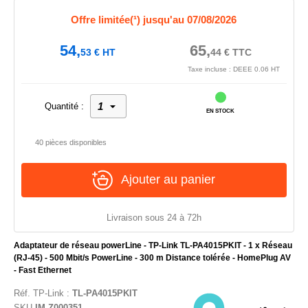
Offre limitée(¹) jusqu'au 07/08/2026
54,
65,
53
€
HT
44
€
TTC
Taxe incluse : DEEE 0.06 HT
Quantité :
EN STOCK
40 pièces disponibles
Ajouter au panier
Livraison sous 24 à 72h
Adaptateur de réseau powerLine - TP-Link TL-PA4015PKIT - 1 x Réseau
(RJ-45) - 500 Mbit/s PowerLine - 300 m Distance tolérée - HomePlug AV
- Fast Ethernet
Réf.
TP-Link
:
TL-PA4015PKIT
SKU
IM-Z000351