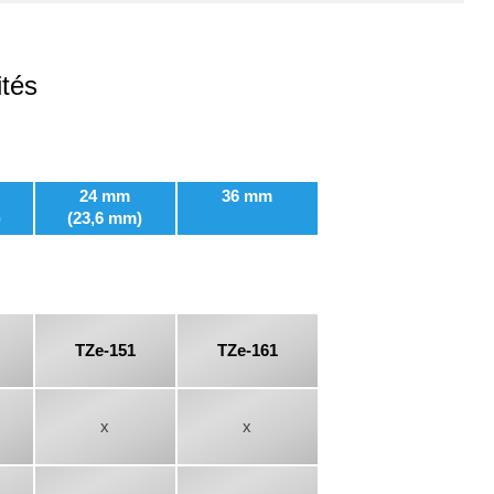
ités
24 mm
36 mm
)
(23,6 mm)
TZe-151
TZe-161
x
x