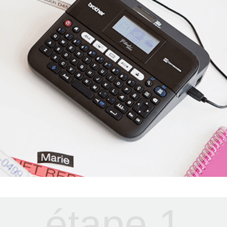
étape
1