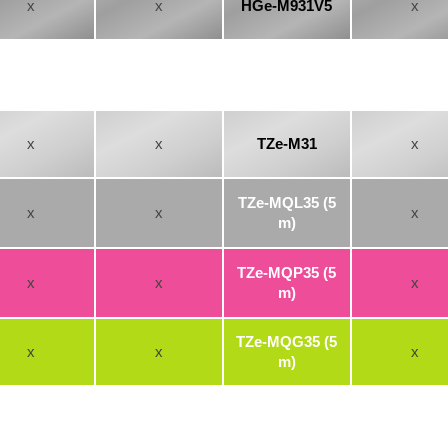
x
x
HGe-M931V5
x
x
x
TZe-M31
x
TZe-MQL35 (5
x
x
x
m)
TZe-MQP35 (5
x
x
x
m)
TZe-MQG35 (5
x
x
x
m)