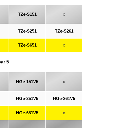
TZe-S151
x
TZe-S251
TZe-S261
TZe-S651
x
ar 5
HGe-151V5
x
HGe-251V5
HGe-261V5
HGe-651V5
x