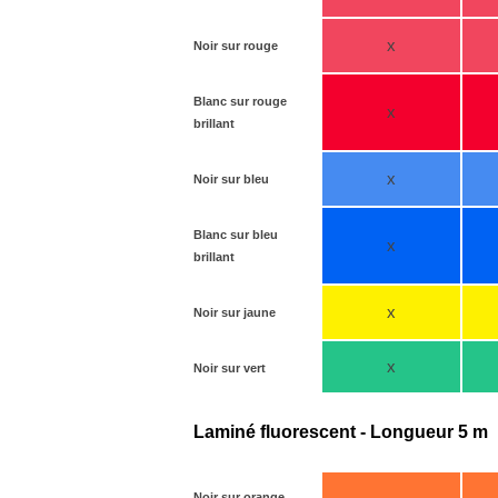
x
Noir sur rouge
Blanc sur rouge
x
brillant
x
Noir sur bleu
Blanc sur bleu
x
brillant
x
Noir sur jaune
x
Noir sur vert
Laminé fluorescent - Longueur 5 m
Noir sur orange