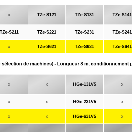
x
TZe-S121
TZe-S131
TZe-S141
TZe-S211
TZe-S221
TZe-S231
TZe-S241
x
TZe-S621
TZe-S631
TZe-S641
e sélection de machines) - Longueur 8 m, conditionnement p
x
x
HGe-131V5
x
x
x
HGe-231V5
x
x
x
HGe-631V5
x