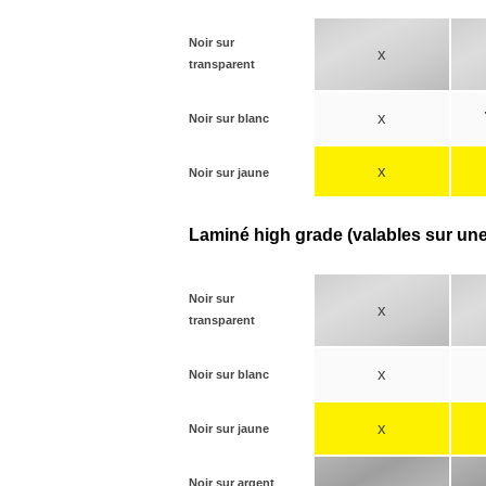
Noir sur
x
transparent
x
Noir sur blanc
x
Noir sur jaune
Laminé high grade (valables sur un
Noir sur
x
transparent
x
Noir sur blanc
x
Noir sur jaune
Noir sur argent