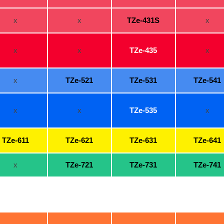
x
x
TZe-431S
x
x
x
TZe-435
x
x
TZe-521
TZe-531
TZe-541
x
x
TZe-535
x
TZe-611
TZe-621
TZe-631
TZe-641
x
TZe-721
TZe-731
TZe-741