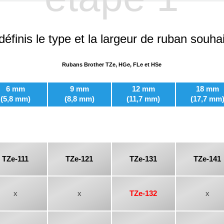
définis le type et la largeur de ruban souha
Rubans Brother TZe, HGe, FLe et HSe
6 mm
9 mm
12 mm
18 mm
(5,8 mm)
(8,8 mm)
(11,7 mm)
(17,7 mm
TZe-111
TZe-121
TZe-131
TZe-141
x
x
TZe-132
x