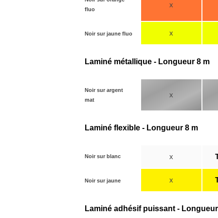
x
fluo
x
Noir sur jaune fluo
Laminé métallique - Longueur 8 m
Noir sur argent
x
mat
Laminé flexible - Longueur 8 m
x
Noir sur blanc
x
Noir sur jaune
Laminé adhésif puissant - Longueur