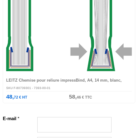
LEITZ Chemise pour reliure impressBind, A4, 14 mm, blanc,
SKU
F-80739301
- 7393-00-01
48,
58,
72
€
HT
46
€
TTC
E-mail
*