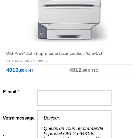
OKI Pro9431dn Imprimante laser couleur A3 SRA3
SKU
IT-3675584
- 45530407
4010,
4812,
00
€
HT
00
€
TTC
E-mail
*
Votre message
*