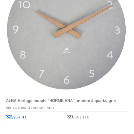
ALBA Horloge murale "HORMILENA", montre à quartz, gris
SKU
F-74800204
- HORMILENA G
32,
39,
95
€
HT
54
€
TTC