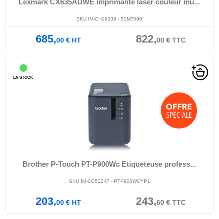
Lexmark CX635ADWE imprimante laser couleur mu...
SKU IM-CH16339 - 50M7090
685,
822,
00
€
HT
00
€
TTC
EN STOCK
Brother P-Touch PT-P900Wc Etiqueteuse profess...
SKU IM-CG52247 - PTP900WCYP1
203,
243,
00
€
HT
60
€
TTC