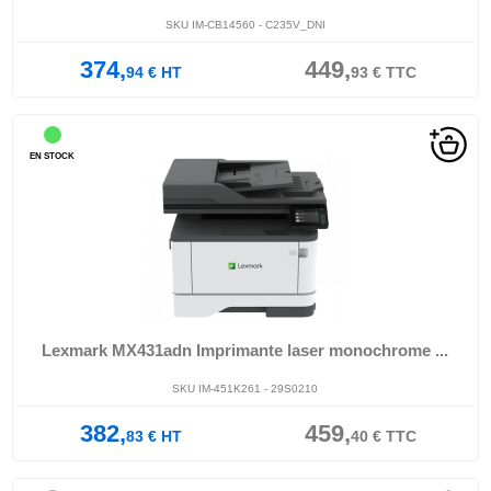
SKU IM-CB14560 - C235V_DNI
374,
449,
94
€
HT
93
€
TTC
EN STOCK
Lexmark MX431adn Imprimante laser monochrome ...
SKU IM-451K261 - 29S0210
382,
459,
83
€
HT
40
€
TTC