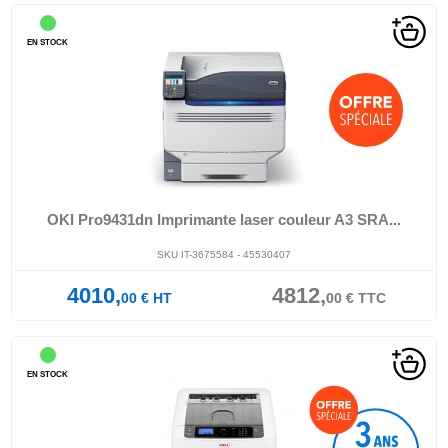
EN STOCK
OKI Pro9431dn Imprimante laser couleur A3 SRA...
SKU IT-3675584 - 45530407
4010,
4812,
00
€
HT
00
€
TTC
EN STOCK