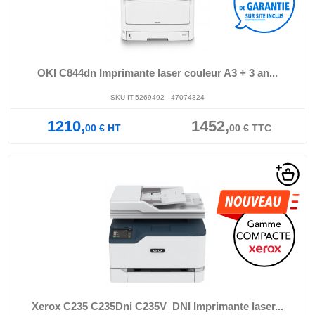
OKI C844dn Imprimante laser couleur A3 + 3 an...
SKU IT-5269492 - 47074324
1210,
1452,
00
€
HT
00
€
TTC
Xerox C235 C235Dni C235V_DNI Imprimante laser...