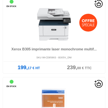
EN STOCK
Xerox B305 imprimante laser monochrome multif...
SKU IM-CD95863 - B305V_DNI
199,
239,
17
€
HT
00
€
TTC
EN STOCK