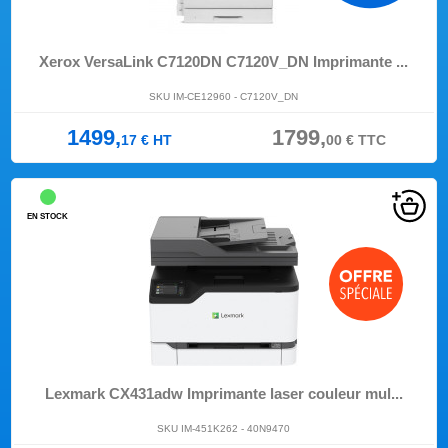
Xerox VersaLink C7120DN C7120V_DN Imprimante ...
SKU IM-CE12960 - C7120V_DN
1499,
1799,
17
€
HT
00
€
TTC
EN STOCK
Lexmark CX431adw Imprimante laser couleur mul...
SKU IM-451K262 - 40N9470