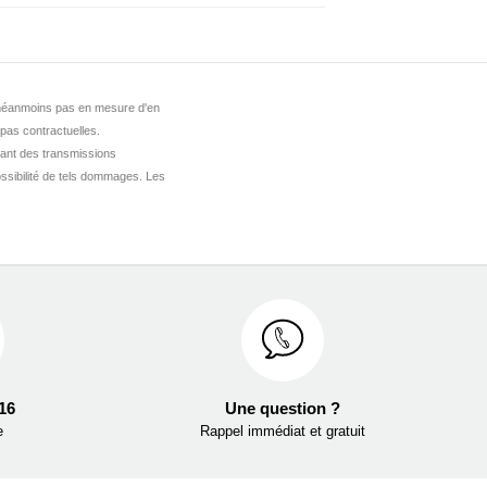
st néanmoins pas en mesure d'en
 pas contractuelles.
ant des transmissions
ssibilité de tels dommages. Les
 16
Une question ?
e
Rappel immédiat et gratuit