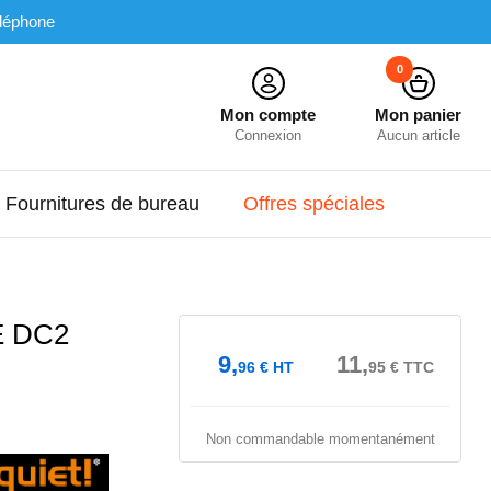
léphone
0
Mon compte
Mon panier
Connexion
Aucun article
Fournitures de bureau
Offres spéciales
E DC2
9,
11,
96
€
HT
95
€
TTC
Non commandable momentanément