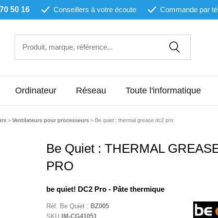
 70 50 16
Conseillers à votre écoute
Commande par té
Ordinateur
Réseau
Toute l'informatique
urs
>
Ventilateurs pour processeurs
>
Be quiet : thermal grease dc2 pro
Be Quiet : THERMAL GREAS
PRO
be quiet! DC2 Pro - Pâte thermique
Réf.
Be Quiet
:
BZ005
SKU
IM-CG41051