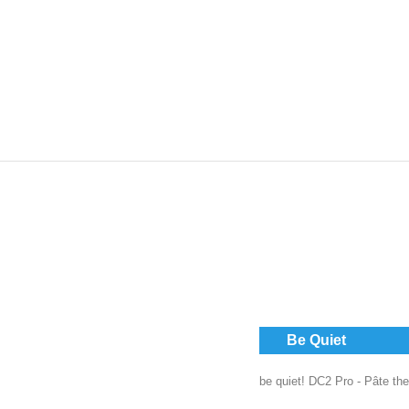
Be Quiet
be quiet! DC2 Pro - Pâte th