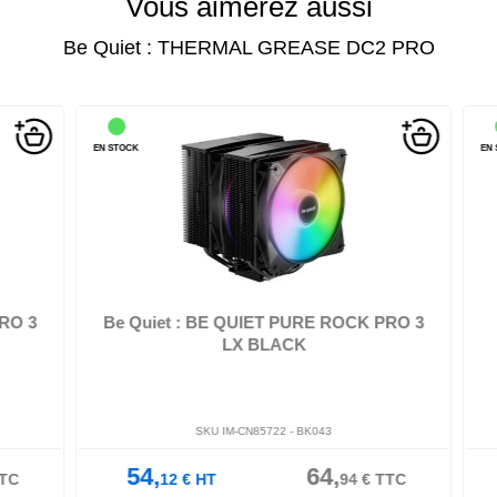
Vous aimerez aussi
Be Quiet : THERMAL GREASE DC2 PRO
EN STOCK
EN ST
ur -
be quiet! PURE ROCK PRO 3 LX - Refroidisseur de
processeur - (pour : LGA1150, LG...
O 3
Be Quiet : BE QUIET PURE ROCK PRO 3
LX BLACK
SKU IM-CN85722 -
BK043
54,
64,
C
12
€
HT
94
€
TTC