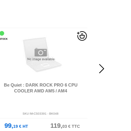
OCK
EN STOCK
be quiet! MC1 - Dissipat
Be Quiet : DARK ROCK PRO 6 CPU
Be Quiet : 
COOLER AMD AM5 / AM4
COOL
SKU IM-CS03391 -
BK048
SKU I
99,
119,
10,
19
€
HT
03
€
TTC
64
€
HT