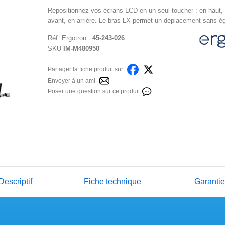
Repositionnez vos écrans LCD en un seul toucher : en haut,
avant, en arrière. Le bras LX permet un déplacement sans ég
Réf.
Ergotron
:
45-243-026
SKU
IM-M480950
Partager la fiche produit sur
Envoyer à un ami
Poser une question sur ce produit
Descriptif
Fiche technique
Garanti