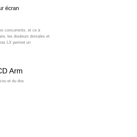
ur écran
ses concurrents, et ce à
aire, les douleurs dorsales et
bras LX permet un
LCD Arm
 cou et du dos