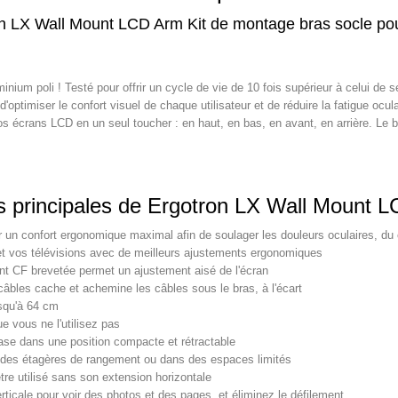
n LX Wall Mount LCD Arm Kit de montage bras socle po
inium poli ! Testé pour offrir un cycle de vie de 10 fois supérieur à celui de 
'optimiser le confort visuel de chaque utilisateur et de réduire la fatigue ocul
os écrans LCD en un seul toucher : en haut, en bas, en avant, en arrière. Le 
es principales de Ergotron LX Wall Mount 
r un confort ergonomique maximal afin de soulager les douleurs oculaires, du
t vos télévisions avec de meilleurs ajustements ergonomiques
t CF brevetée permet un ajustement aisé de l'écran
âbles cache et achemine les câbles sous le bras, à l'écart
squ'à 64 cm
e vous ne l'utilisez pas
base dans une position compacte et rétractable
s des étagères de rangement ou dans des espaces limités
tre utilisé sans son extension horizontale
erticale pour voir des photos et des pages, et éliminez le défilement