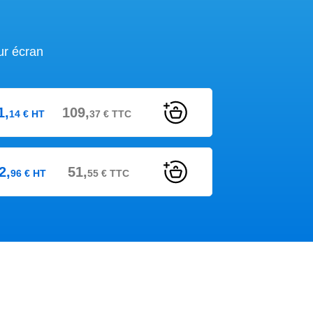
ur écran
1,
109,
14
€
HT
37
€
TTC
2,
51,
96
€
HT
55
€
TTC