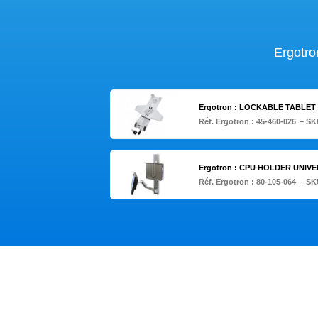
Ergotro
Ergotron : LOCKABLE TABLET
Réf. Ergotron :
45-460-026
– SK
Ergotron : CPU HOLDER UNIVE
Réf. Ergotron :
80-105-064
– SK