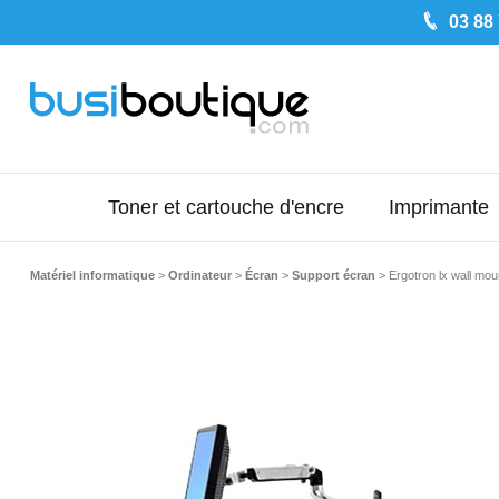
03 88
Toner et cartouche d'encre
Imprimante
Matériel informatique
>
Ordinateur
>
Écran
>
Support écran
>
Ergotron lx wall mou