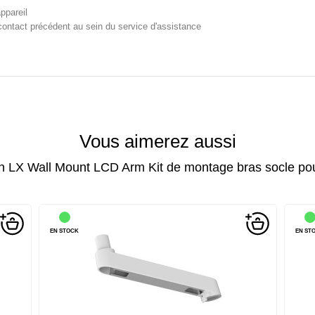
ppareil
contact précédent au sein du service d'assistance
Vous aimerez aussi
n LX Wall Mount LCD Arm Kit de montage bras socle po
EN STOCK
EN ST
nsion
Ergotron LX Pro - Composant de montage (bras d'extension
Erg
9") - aluminium - blanc...