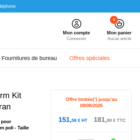
léphone
0
Mon compte
Mon panier
Connexion
Aucun article
Fournitures de bureau
Offres spéciales
rm Kit
Offre limitée(¹) jusqu'au
ran
09/08/2026
151,
181,
58
€
HT
90
€
TTC
 pour
 poli - Taille