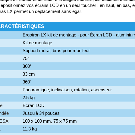
epositionnez vos écrans LCD en un seul toucher : en haut, en bas, en
ras LX permet un déplacement sans égal.
ARACTÉRISTIQUES
Ergotron LX kit de montage - pour Écran LCD - aluminium
Kit de montage
Support mural, bras pour moniteur
75°
360°
33 cm
360°
Panoramique, inclinaison, rotation, ascenseur
2.5 kg
ée
Écran LCD
andée
Jusqu'à 34 pouces
VESA
100 x 100 mm, 75 x 75 mm
.
11.3 kg