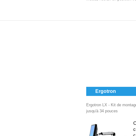
Ergotron
Ergotron LX - Kit de montage
jusqu'à 34 pouces
C
c
c