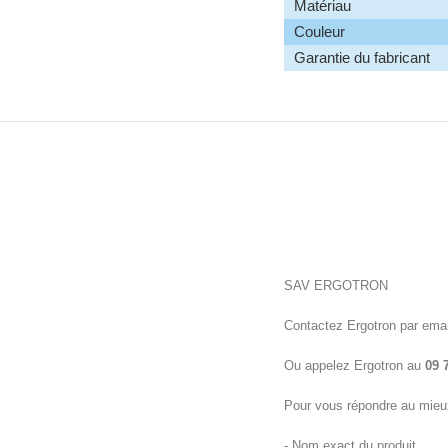
Matériau
Couleur
Garantie du fabricant
SAV ERGOTRON
Contactez Ergotron par emai
Ou appelez Ergotron au
09 
Pour vous répondre au mieux
- Nom exact du produit