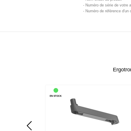
- Numéro de série de votre a
- Numéro de référence d'un 
Ergotro
EN STOCK
 (arc, 2 pivots) - pour
Ergotron LX Pro - Composant de montage (bras d'exte
e con...
9") - aluminium - gris ...