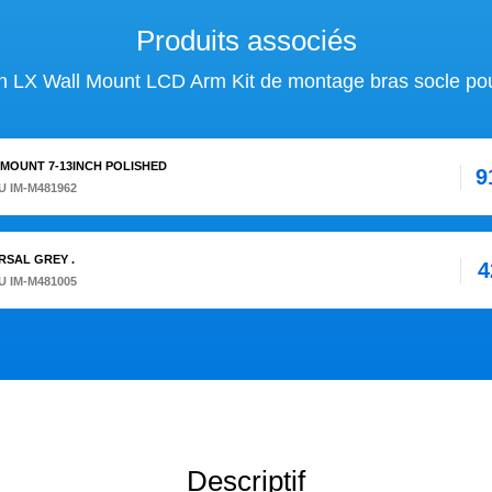
Produits associés
n LX Wall Mount LCD Arm Kit de montage bras socle po
 MOUNT 7-13INCH POLISHED
9
U IM-M481962
RSAL GREY .
4
U IM-M481005
Descriptif