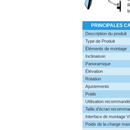
R
b
PRINCIPALES C
Description du produit
Type de Produit
Éléments de montage
Inclinaison
Panoramique
Élévation
Rotation
Ajustements
Poids
Utilisation recommand
Taille d'écran recomm
Interface de montage 
Poids de la charge max