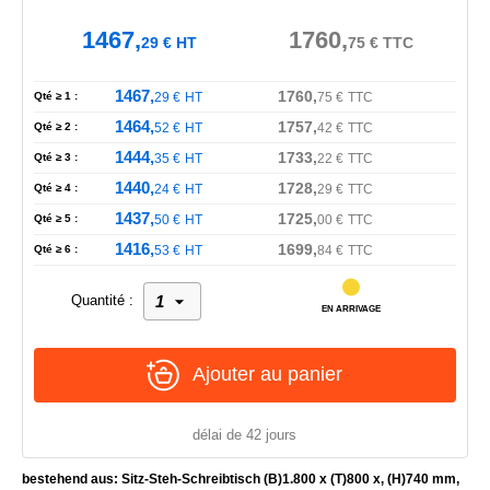
1467,
1760,
29
€
HT
75
€
TTC
1467,
1760,
Qté ≥ 1 :
29
€
HT
75
€
TTC
1464,
1757,
Qté ≥ 2 :
52
€
HT
42
€
TTC
1444,
1733,
Qté ≥ 3 :
35
€
HT
22
€
TTC
1440,
1728,
Qté ≥ 4 :
24
€
HT
29
€
TTC
1437,
1725,
Qté ≥ 5 :
50
€
HT
00
€
TTC
1416,
1699,
Qté ≥ 6 :
53
€
HT
84
€
TTC
Quantité :
EN ARRIVAGE
Ajouter au panier
délai de 42 jours
bestehend aus: Sitz-Steh-Schreibtisch (B)1.800 x (T)800 x, (H)740 mm,