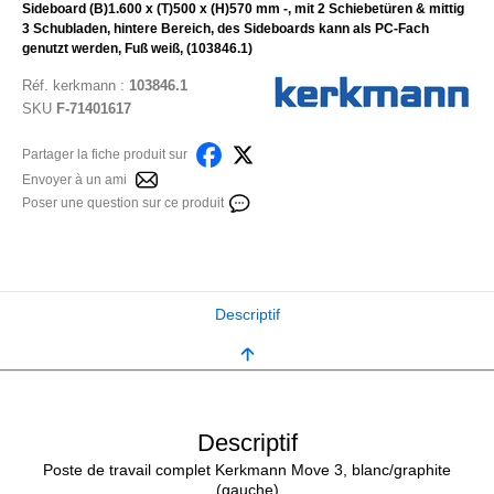
Sideboard (B)1.600 x (T)500 x (H)570 mm -, mit 2 Schiebetüren & mittig
3 Schubladen, hintere Bereich, des Sideboards kann als PC-Fach
genutzt werden, Fuß weiß, (103846.1)
Réf.
kerkmann
:
103846.1
SKU
F-71401617
Partager la fiche produit sur
Envoyer à un ami
Poser une question sur ce produit
Descriptif
Descriptif
Poste de travail complet Kerkmann Move 3, blanc/graphite
(gauche)