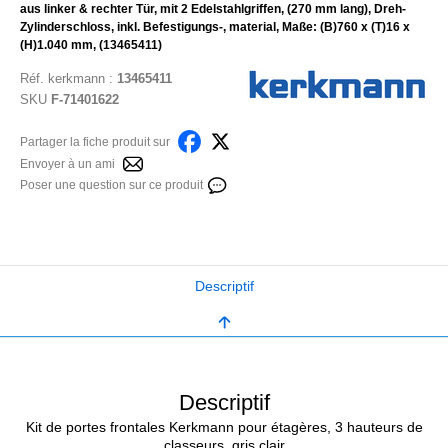
aus linker & rechter Tür, mit 2 Edelstahlgriffen, (270 mm lang), Dreh-
Zylinderschloss, inkl. Befestigungs-, material, Maße: (B)760 x (T)16 x
(H)1.040 mm, (13465411)
Réf.
kerkmann
:
13465411
SKU
F-71401622
Partager la fiche produit sur
Envoyer à un ami
Poser une question sur ce produit
Descriptif
Descriptif
Kit de portes frontales Kerkmann pour étagères, 3 hauteurs de
classeurs, gris clair