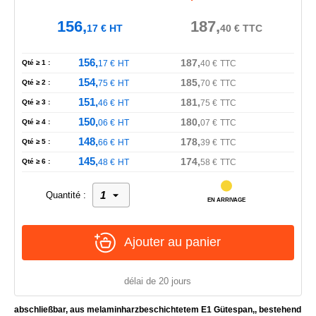
156,
187,
17
€
HT
40
€
TTC
156,
187,
Qté ≥ 1 :
17
€
HT
40
€
TTC
154,
185,
Qté ≥ 2 :
75
€
HT
70
€
TTC
151,
181,
Qté ≥ 3 :
46
€
HT
75
€
TTC
150,
180,
Qté ≥ 4 :
06
€
HT
07
€
TTC
148,
178,
Qté ≥ 5 :
66
€
HT
39
€
TTC
145,
174,
Qté ≥ 6 :
48
€
HT
58
€
TTC
Quantité :
EN ARRIVAGE
Ajouter au panier
délai de 20 jours
abschließbar, aus melaminharzbeschichtetem E1 Gütespan,, bestehend