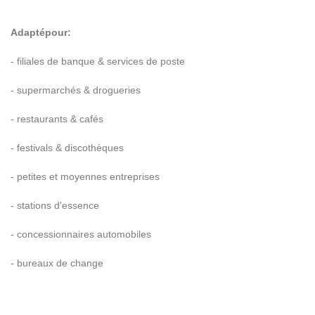
Adapt
é
pour:
- filiales de banque & services de poste
- supermarch
é
s & drogueries
- restaurants & caf
é
s
- festivals & discoth
è
ques
- petites et moyennes entreprises
- stations d'essence
- concessionnaires automobiles
- bureaux de change