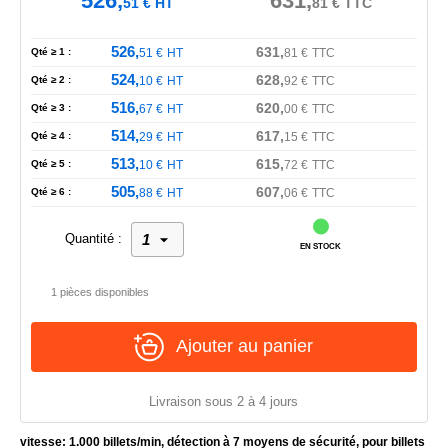
526,
631,
51
€
HT
81
€
TTC
526,
631,
Qté ≥ 1 :
51
€
HT
81
€
TTC
524,
628,
Qté ≥ 2 :
10
€
HT
92
€
TTC
516,
620,
Qté ≥ 3 :
67
€
HT
00
€
TTC
514,
617,
Qté ≥ 4 :
29
€
HT
15
€
TTC
513,
615,
Qté ≥ 5 :
10
€
HT
72
€
TTC
505,
607,
Qté ≥ 6 :
88
€
HT
06
€
TTC
Quantité :
EN STOCK
1 pièces disponibles
Ajouter au panier
Livraison sous 2 à 4 jours
vitesse: 1.000 billets/min, détection à 7 moyens de sécurité, pour billets