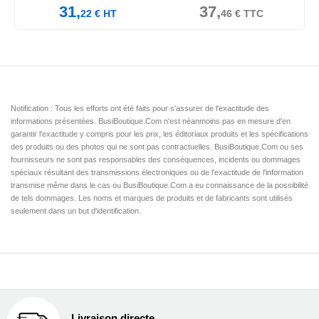
31,
37,
22
€
HT
46
€
TTC
Notification : Tous les efforts ont été faits pour s'assurer de l'exactitude des
informations présentées. BusiBoutique.Com n'est néanmoins pas en mesure d'en
garantir l'exactitude y compris pour les prix, les éditoriaux produits et les spécifications
des produits ou des photos qui ne sont pas contractuelles. BusiBoutique.Com ou ses
fournisseurs ne sont pas responsables des conséquences, incidents ou dommages
spéciaux résultant des transmissions électroniques ou de l'exactitude de l'information
transmise même dans le cas ou BusiBoutique.Com a eu connaissance de la possibilité
de tels dommages. Les noms et marques de produits et de fabricants sont utilisés
seulement dans un but d'identification.
Livraison directe