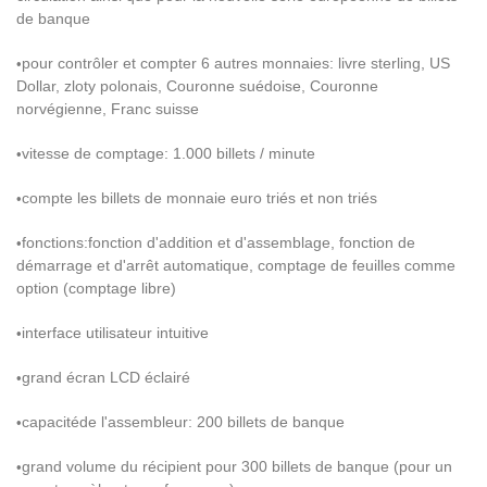
de banque
pour contr
ô
ler et compter 6 autres monnaies
: livre sterling, US
•
Dollar, zloty polonais, Couronne su
é
doise, Couronne
norv
é
gienne, Franc suisse
vitesse de comptage: 1.000 billets / minute
•
compte les billets de monnaie euro tri
é
s et non tri
é
s
•
fonctions:
fonction d'addition et d'assemblage, fonction de
•
d
é
marrage et d'arr
ê
t automatique, comptage de feuilles comme
option (comptage libre)
interface utilisateur intuitive
•
grand
é
cran LCD
é
clair
é
•
capacit
é
de l'assembleur: 200 billets de banque
•
grand volume du r
é
cipient pour 300 billets de banque (pour un
•