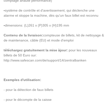
comptage
à
haute performance)
syst
è
me de contr
ô
le et d'avertissement, qui d
é
clenche une
•
alarme et stoppe la machine, d
è
s qu'un faux billet est reconnu
dimensions: (L)261 x (P)305 x (H)195 mm
•
Contenu de la livraison:
compteuse de billets, kit de nettoyage &
de maintenance, c
â
ble (EU) et mode d'emploi
t
é
l
é
chargez gratuitement la mise
à
jour:
pour les nouveaux
billets de 50 Euro sur:
http://www.safescan.com/de/support/14/zentralbanken
Exemples d'utilisation:
- pour la d
é
tection de faux billets
- pour le d
é
compte de la caisse