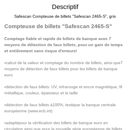
Descriptif
Safescan Compteuse de billets "Safescan 2465-S", gris
Compteuse de billets "Safescan 2465-S"
Comptage fiable et rapide de billets de banque avec 7
moyens de d
é
tection de faux billets, pour un gain de temps
et enti
è
rement sans risque d'erreurs!
calcul de la valeur et comptage du nombre de billets, ainsi que
7
•
moyens de d
é
tection de faux billets pour les billets de banque
euro
d
é
tection de faux billets: UV, infrarouge et encre magn
é
tique, fil
•
m
é
tallique, couleur,
é
paisseur et la taille
d
é
tection de faux billets
à
100%, test
é
par la banque centrale
•
europ
é
enne (www.ecb.int)
adapt
é
pour la v
é
rification des billets de banque euro en
•
circulation ainsi que pour la nouvelle s
é
rie europ
é
enne de billets