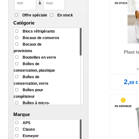
à
EN STOCK
Offre spéciale
En stock
Catégorie
Blocs réfrigérants
transparent,
lave
Bocaux de conserve
Bocaux de
provisions
Plast 
Bouteilles en verre
Boîtes de
S
conservation, plastique
Boîtes de
2,
88
€
conservation, verre
Boîtes pour
congélateur
Boîtes à micro-
EN ARRIVAGE
ondes
Marque
Boîtes à provisions
Clips de fermeture
APS
Dévidoirs de film
Clauss
Films alimentaires
diamètre: 
Esmeyer