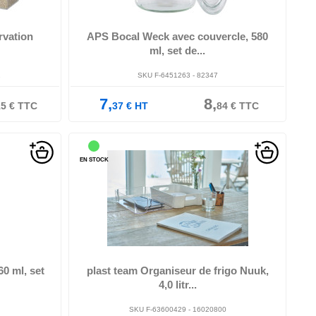
bocaux + 2 couvercles, (82347), ,
rvation
APS Bocal Weck avec couvercle, 580
ml, set de...
1
SKU F-6451263 - 82347
7,
8,
15
€
TTC
37
€
HT
84
€
TTC
EN STOCK
en PP/PPC, idéal pour compartimenter les aliments,
convient, également comme système ...
 couvercle,
 ,
0 ml, set
plast team Organiseur de frigo Nuuk,
4,0 litr...
SKU F-63600429 - 16020800