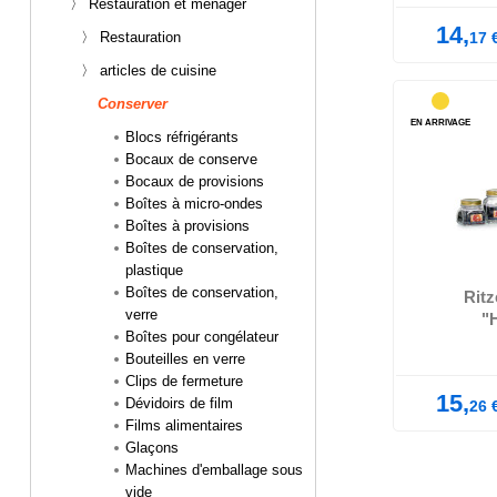
〉 Restauration et ménager
14,
〉 Restauration
17
〉 articles de cuisine
Conserver
EN ARRIVAGE
Blocs réfrigérants
Bocaux de conserve
Bocaux de provisions
Boîtes à micro-ondes
en verre
dimensions
Boîtes à provisions
Boîtes de conservation,
plastique
Boîtes de conservation,
Ritz
verre
"H
Boîtes pour congélateur
Bouteilles en verre
Clips de fermeture
15,
Dévidoirs de film
26
Films alimentaires
Glaçons
Machines d'emballage sous
vide