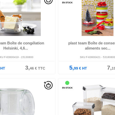
EN STOCK
 en PP, à usage alimentaire, compatible
1,8 litre, rond, transparent, en SAN/sili
-, vaisselle, congélateur, mi...
ali-, mentaire, hermétique ave.
team Boîte de congélation
plast team Boîte de conse
Helsinki, 4,6...
aliments sec...
KU F-63600419 - 15130800
SKU F-63600421 - 5318080
3,
5,
7,
HT
46
€
TTC
99
€
HT
1
EN STOCK
rectangulaire, transparent/noir, en SAN
110 mm, hauteur: 75 mm, contenu: 3
usage, alimentaire, couvercle he