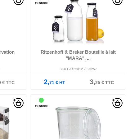
EN STOCK
avec bouchon à visser, va au lave-vaisselle, en
cone, à usage
paquet de 6 pièces, (823257), ,
..
rvation
Ritzenhoff & Breker Bouteille à lait
"MARA", ...
0
SKU F-6455812 - 823257
2,
3,
9
€
TTC
71
€
HT
25
€
TTC
EN STOCK
/silicone, à
diamètre: 110 mm, hauteur: 110 mm, contenu: 2
r...