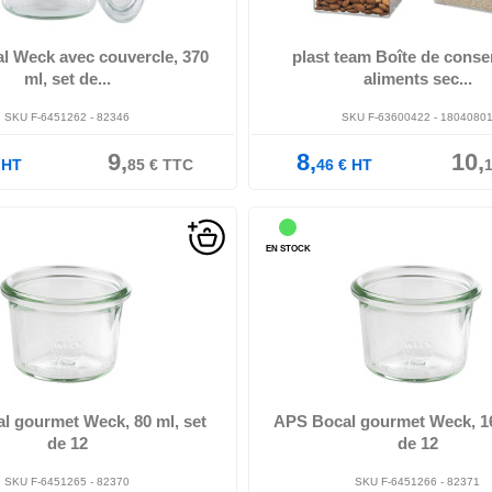
ux + 3 couvercles, (82346), ,
l Weck avec couvercle, 370
plast team Boîte de conse
ml, set de...
aliments sec...
SKU F-6451262 - 82346
SKU F-63600422 - 1804080
9,
8,
10,
HT
85
€
TTC
46
€
HT
EN STOCK
 mm, hauteur: 55 mm, sans couvercle,
diamètre: 60 mm, hauteur: 80 mm, sans
ntenu: 12 bocaux, (82370), ,
contenu: 12 bocaux, (82371),
l gourmet Weck, 80 ml, set
APS Bocal gourmet Weck, 16
de 12
de 12
SKU F-6451265 - 82370
SKU F-6451266 - 82371