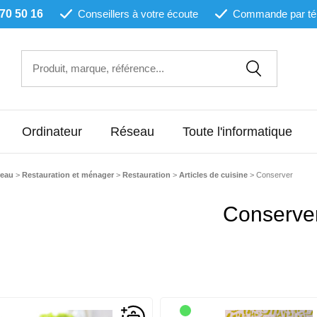
 70 50 16
Conseillers à votre écoute
Commande par té
Ordinateur
Réseau
Toute l'informatique
reau
>
Restauration et ménager
>
Restauration
>
Articles de cuisine
>
Conserver
Conserve