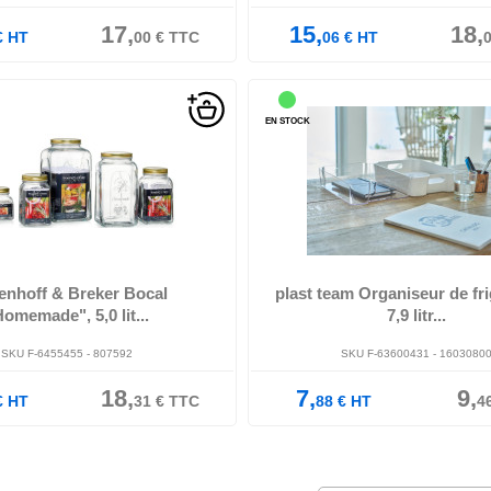
17,
15,
18,
€
HT
00
€
TTC
06
€
HT
EN STOCK
, avec capuchon de forme carrée,,
 : (L)150 x (P)150 x (H)270 mm, (...
en PP/PPC, idéal pour compartimenter l
convient, également comme systè
enhoff & Breker Bocal
plast team Organiseur de fr
omemade", 5,0 lit...
7,9 litr...
SKU F-6455455 - 807592
SKU F-63600431 - 1603080
18,
7,
9,
€
HT
31
€
TTC
88
€
HT
4