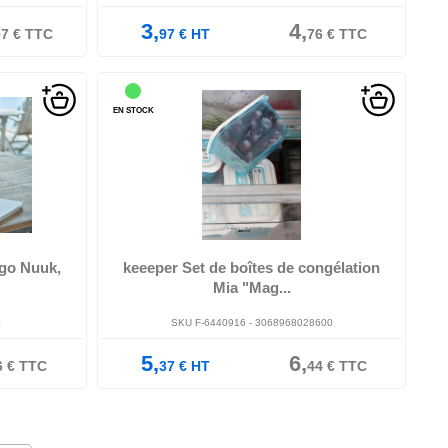
3,
4,
07
€
TTC
97
€
HT
76
€
TTC
EN STOCK
es aliments,
me ...
0,5 litre, set de boîtes de congélation sans BPA:,
congélation, stockage, conservatio...
igo Nuuk,
keeeper Set de boîtes de congélation
Mia "Mag...
0
SKU F-6440916 - 3068968028600
5,
6,
6
€
TTC
37
€
HT
44
€
TTC