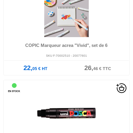
COPIC Marqueur acrea "Vivid", set de 6
SKU F-70002510 - 20077601
22,
26,
05
€
HT
46
€
TTC
EN STOCK