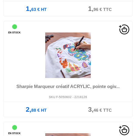
1,
1,
63
€
HT
96
€
TTC
EN STOCK
Sharpie Marqueur créatif ACRYLIC, pointe ogiv...
SKU F-5050602 - 2218126
2,
3,
88
€
HT
46
€
TTC
EN STOCK