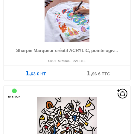
Sharpie Marqueur créatif ACRYLIC, pointe ogiv...
SKU F-5050603 - 2218118
1,
1,
63
€
HT
96
€
TTC
EN STOCK