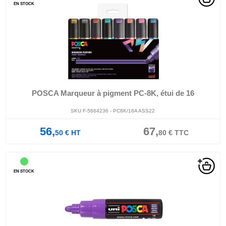
EN STOCK
POSCA Marqueur à pigment PC-8K, étui de 16
SKU F-5664236 - PC8K/16A ASS22
56,
67,
50
€
HT
80
€
TTC
EN STOCK