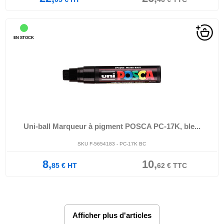
EN STOCK
Uni-ball Marqueur à pigment POSCA PC-17K, ble...
SKU F-5654183 - PC-17K BC
8,
10,
85
€
HT
62
€
TTC
Afficher plus d'articles