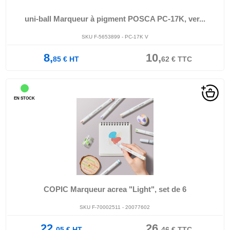
uni-ball Marqueur à pigment POSCA PC-17K, ver...
SKU F-5653899 - PC-17K V
8,
10,
85
€
HT
62
€
TTC
EN STOCK
COPIC Marqueur acrea "Light", set de 6
SKU F-70002511 - 20077602
22,
26,
05
€
HT
46
€
TTC