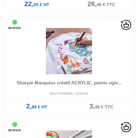
22,
26,
05
€
HT
46
€
TTC
EN STOCK
Sharpie Marqueur créatif ACRYLIC, pointe ogiv...
SKU F-5050604 - 2218123
2,
3,
88
€
HT
46
€
TTC
EN STOCK