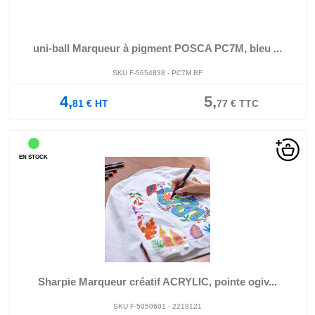
uni-ball Marqueur à pigment POSCA PC7M, bleu ...
SKU F-5654838 - PC7M BF
4,
5,
81
€
HT
77
€
TTC
EN STOCK
Sharpie Marqueur créatif ACRYLIC, pointe ogiv...
SKU F-5050601 - 2218121