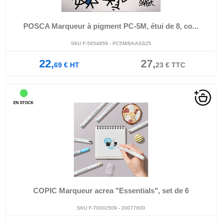
POSCA Marqueur à pigment PC-5M, étui de 8, co...
SKU F-5654859 - PC5M/8A ASS25
22,
27,
69
€
HT
23
€
TTC
EN STOCK
COPIC Marqueur acrea "Essentials", set de 6
SKU F-70002509 - 20077600