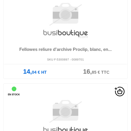
Fellowes reliure d'archive Proclip, blanc, en...
SKU F-5300897 - 0089701
14,
16,
04
€
HT
85
€
TTC
EN STOCK