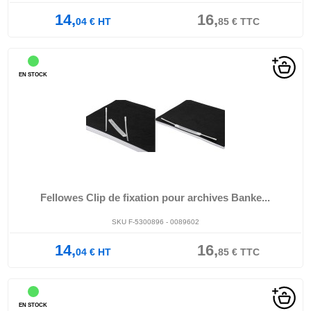
14,
16,
04
€
HT
85
€
TTC
EN STOCK
Fellowes Clip de fixation pour archives Banke...
SKU F-5300896 - 0089602
14,
16,
04
€
HT
85
€
TTC
EN STOCK