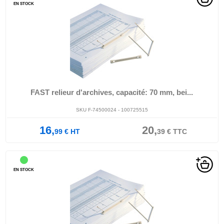
EN STOCK
FAST relieur d'archives, capacité: 70 mm, bei...
SKU F-74500024 - 100725515
16,
20,
99
€
HT
39
€
TTC
EN STOCK