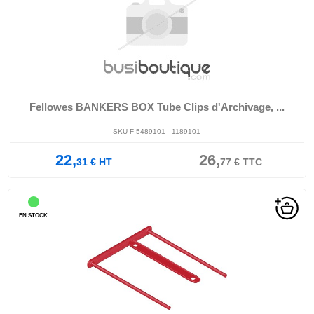
Fellowes BANKERS BOX Tube Clips d'Archivage, ...
SKU F-5489101 - 1189101
22,
26,
31
€
HT
77
€
TTC
EN STOCK