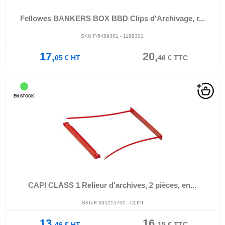
Fellowes BANKERS BOX BBD Clips d'Archivage, r...
SKU F-5489301 - 1189301
17,
20,
05
€
HT
46
€
TTC
EN STOCK
CAPI CLASS 1 Relieur d'archives, 2 pièces, en...
SKU F-335215700 - CLIPI
13,
16,
46
€
HT
15
€
TTC