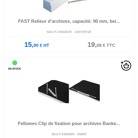
FAST Relieur d'archives, capacité: 90 mm, bei...
SKU F-74500025 - 100725518
15,
19,
90
€
HT
08
€
TTC
EN STOCK
Fellowes Clip de fixation pour archives Banke...
SKU F-5300895 - 00895