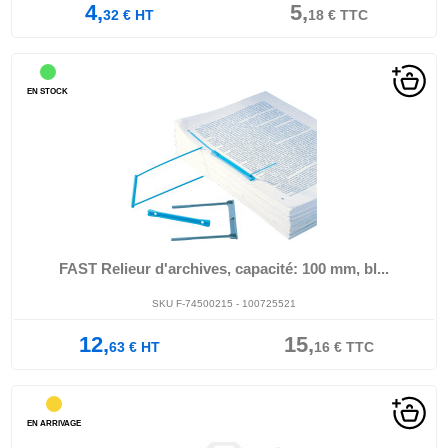
4,
5,
32
€
HT
18
€
TTC
EN STOCK
FAST Relieur d'archives, capacité: 100 mm, bl...
SKU F-74500215 - 100725521
12,
15,
63
€
HT
16
€
TTC
EN ARRIVAGE