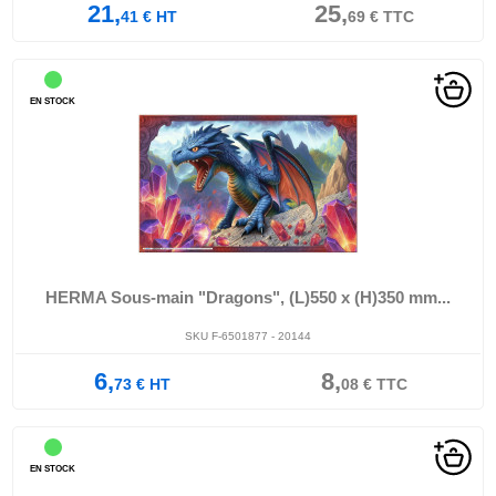
21,
25,
41
€
HT
69
€
TTC
EN STOCK
HERMA Sous-main "Dragons", (L)550 x (H)350 mm...
SKU F-6501877 - 20144
6,
8,
73
€
HT
08
€
TTC
EN STOCK