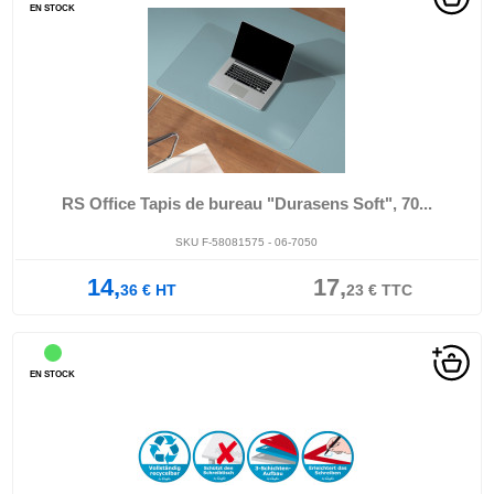
EN STOCK
RS Office Tapis de bureau "Durasens Soft", 70...
SKU F-58081575 - 06-7050
14,
17,
36
€
HT
23
€
TTC
EN STOCK