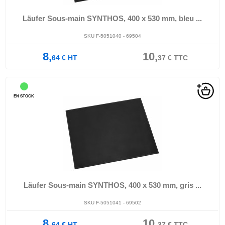
Läufer Sous-main SYNTHOS, 400 x 530 mm, bleu ...
SKU F-5051040 - 69504
8,
10,
64
€
HT
37
€
TTC
EN STOCK
Läufer Sous-main SYNTHOS, 400 x 530 mm, gris ...
SKU F-5051041 - 69502
8,
10,
64
€
HT
37
€
TTC