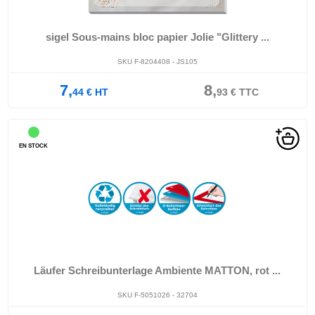
sigel Sous-mains bloc papier Jolie "Glittery ...
SKU F-8204408 - JS105
7,
8,
44
€
HT
93
€
TTC
EN STOCK
Läufer Schreibunterlage Ambiente MATTON, rot ...
SKU F-5051026 - 32704