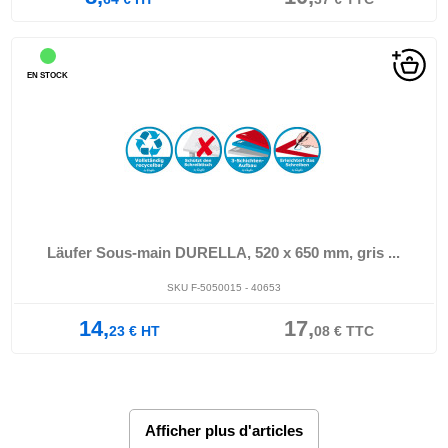
EN STOCK
Läufer Sous-main DURELLA, 520 x 650 mm, gris ...
SKU F-5050015 - 40653
14,
17,
23
€
HT
08
€
TTC
Afficher plus d'articles