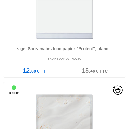
sigel Sous-mains bloc papier "Protect", blanc...
SKU F-8204406 - HO280
12,
15,
88
€
HT
46
€
TTC
EN STOCK