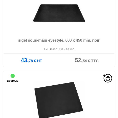
sigel sous-main eyestyle, 600 x 450 mm, noir
SKU F-8201433 - SA106
43,
52,
78
€
HT
54
€
TTC
EN STOCK