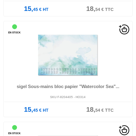
15,
18,
45
€
HT
54
€
TTC
EN STOCK
sigel Sous-mains bloc papier "Watercolor Sea"...
SKU F-8204405 - HO314
15,
18,
45
€
HT
54
€
TTC
EN STOCK