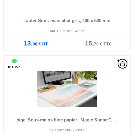
Läufer Sous-main chat gris, 400 x 530 mm
SKU F-5051015 - 46592
13,
15,
08
€
HT
70
€
TTC
EN STOCK
sigel Sous-mains bloc papier "Magic Sunset", ...
SKU F-8204404 - HO313