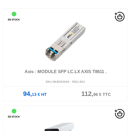
EN STOCK
Axis : MODULE SFP LC.LX AXIS T8611 .
SKU IM-B092648 - 5801-801
94,
112,
13
€
HT
96
€
TTC
EN STOCK