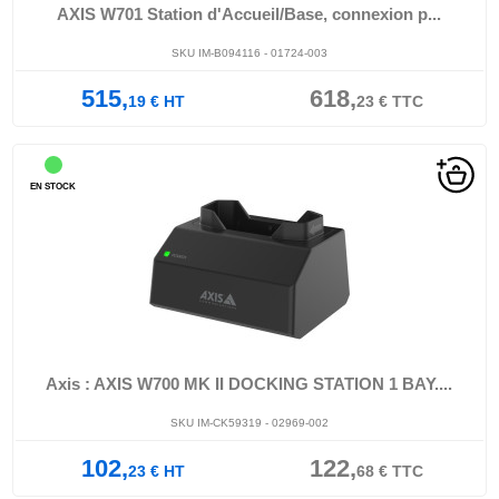
AXIS W701 Station d'Accueil/Base, connexion p...
SKU IM-B094116 - 01724-003
515,
618,
19
€
HT
23
€
TTC
EN STOCK
Axis : AXIS W700 MK II DOCKING STATION 1 BAY....
SKU IM-CK59319 - 02969-002
102,
122,
23
€
HT
68
€
TTC