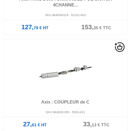
4CHANNE...
SKU IM-B094118 - 02101-002
127,
153,
79
€
HT
35
€
TTC
Axis : COUPLEUR de C
SKU IM-B091280 - 5503-431
27,
33,
61
€
HT
13
€
TTC