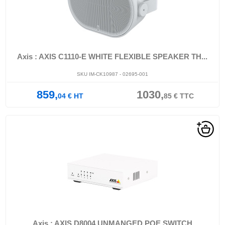
Axis : AXIS C1110-E WHITE FLEXIBLE SPEAKER TH...
SKU IM-CK10987 - 02695-001
859,
1030,
04
€
HT
85
€
TTC
Axis : AXIS D8004 UNMANGED POE SWITCH