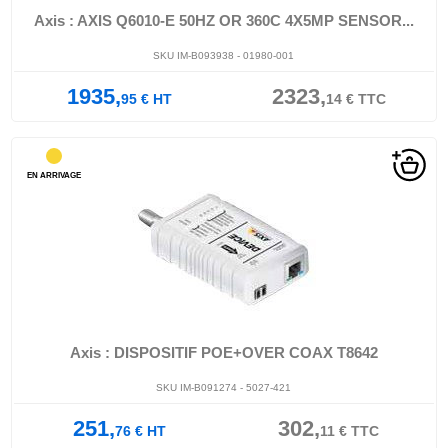
Axis : AXIS Q6010-E 50HZ OR 360C 4X5MP SENSOR...
SKU IM-B093938 - 01980-001
1935,
2323,
95
€
HT
14
€
TTC
EN ARRIVAGE
Axis : DISPOSITIF POE+OVER COAX T8642
SKU IM-B091274 - 5027-421
251,
302,
76
€
HT
11
€
TTC