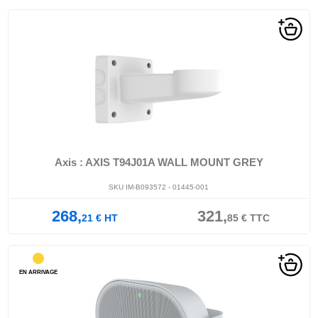
Axis : AXIS T94J01A WALL MOUNT GREY
SKU IM-B093572 - 01445-001
268,
321,
21
€
HT
85
€
TTC
EN ARRIVAGE