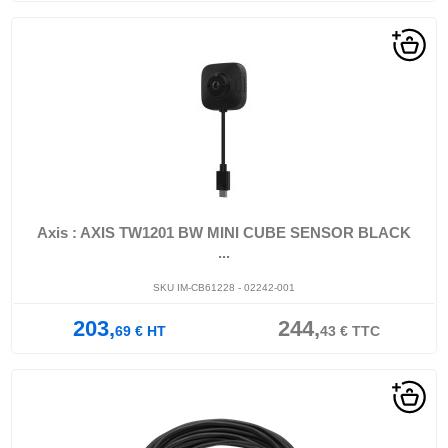
Axis : AXIS TW1201 BW MINI CUBE SENSOR BLACK
...
SKU IM-CB61228 - 02242-001
203,
244,
69
€
HT
43
€
TTC