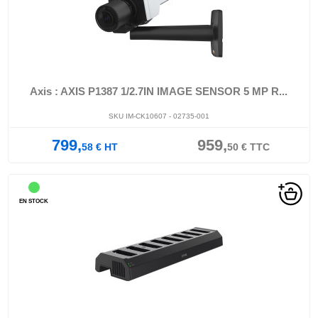
Axis : AXIS P1387 1/2.7IN IMAGE SENSOR 5 MP R...
SKU IM-CK10607 - 02735-001
799,
959,
58
€
HT
50
€
TTC
EN STOCK