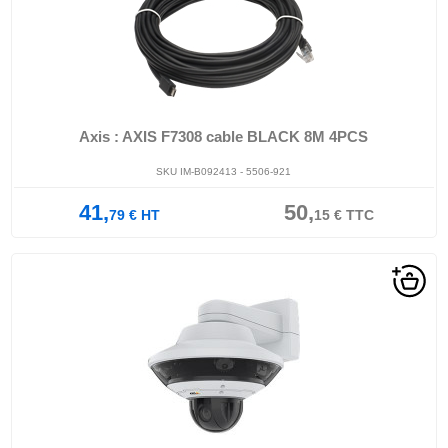
Axis : AXIS F7308 cable BLACK 8M 4PCS
SKU IM-B092413 - 5506-921
41,
50,
79
€
HT
15
€
TTC