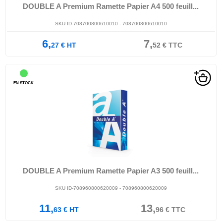
DOUBLE A Premium Ramette Papier A4 500 feuill...
SKU ID-708700800610010 - 708700800610010
6,
7,
27
€
HT
52
€
TTC
EN STOCK
DOUBLE A Premium Ramette Papier A3 500 feuill...
SKU ID-708960800620009 - 708960800620009
11,
13,
63
€
HT
96
€
TTC