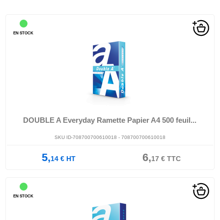
EN STOCK
DOUBLE A Everyday Ramette Papier A4 500 feuil...
SKU ID-708700700610018 - 708700700610018
5,
6,
14
€
HT
17
€
TTC
EN STOCK