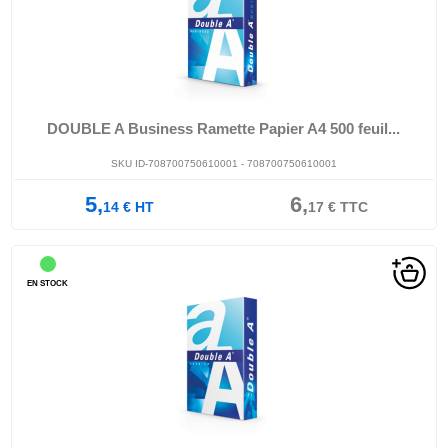
DOUBLE A Business Ramette Papier A4 500 feuil...
SKU ID-708700750610001 - 708700750610001
5,
6,
14
€
HT
17
€
TTC
EN STOCK