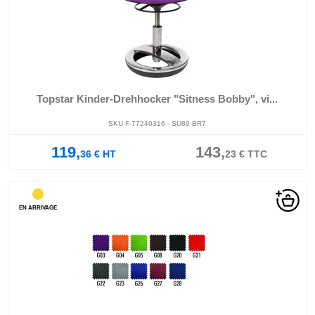
Topstar Kinder-Drehhocker "Sitness Bobby", vi...
SKU F-77240316 - SU89 BR7
119,
143,
36
€
HT
23
€
TTC
EN ARRIVAGE