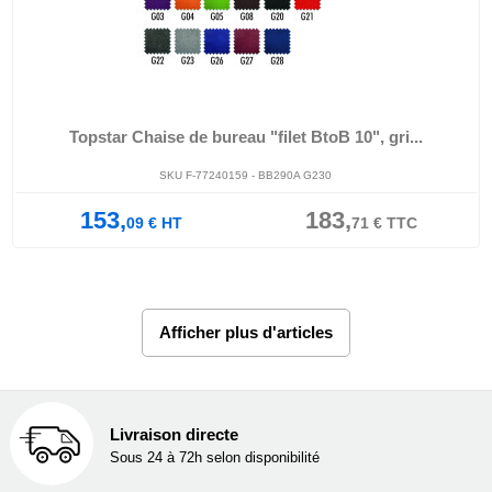
Topstar Chaise de bureau "filet BtoB 10", gri...
SKU F-77240159 - BB290A G230
153,
183,
09
€
HT
71
€
TTC
Afficher plus d'articles
Livraison directe
Sous 24 à 72h selon disponibilité