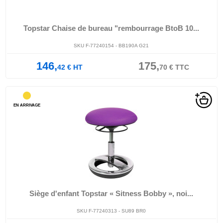
Topstar Chaise de bureau "rembourrage BtoB 10...
SKU F-77240154 - BB190A G21
146,
175,
42
€
HT
70
€
TTC
EN ARRIVAGE
Siège d'enfant Topstar « Sitness Bobby », noi...
SKU F-77240313 - SU89 BR0