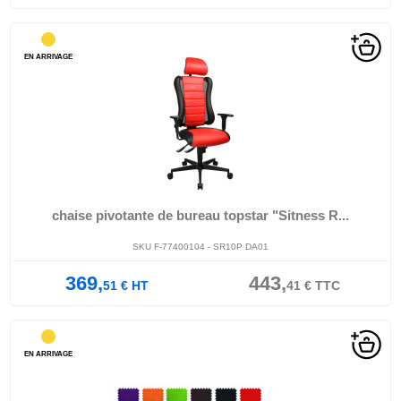
EN ARRIVAGE
chaise pivotante de bureau topstar "Sitness R...
SKU F-77400104 - SR10P DA01
369,
443,
51
€
HT
41
€
TTC
EN ARRIVAGE