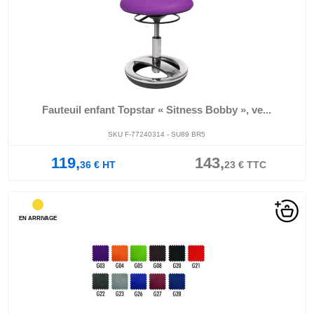
Fauteuil enfant Topstar « Sitness Bobby », ve...
SKU F-77240314 - SU89 BR5
119,
143,
36
€
HT
23
€
TTC
EN ARRIVAGE