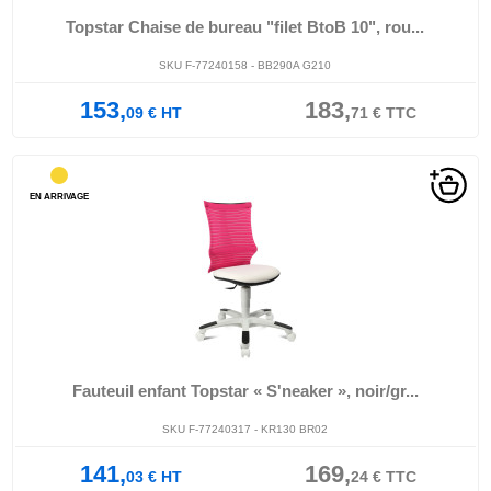
Topstar Chaise de bureau "filet BtoB 10", rou...
SKU F-77240158 - BB290A G210
153,
183,
09
€
HT
71
€
TTC
EN ARRIVAGE
Fauteuil enfant Topstar « S'neaker », noir/gr...
SKU F-77240317 - KR130 BR02
141,
169,
03
€
HT
24
€
TTC