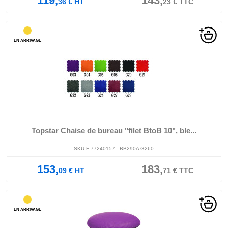
119,
143,
36
€
HT
23
€
TTC
EN ARRIVAGE
Topstar Chaise de bureau "filet BtoB 10", ble...
SKU F-77240157 - BB290A G260
153,
183,
09
€
HT
71
€
TTC
EN ARRIVAGE