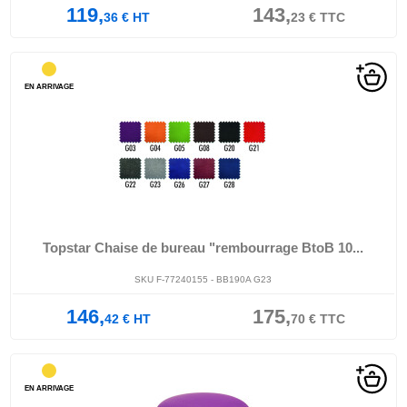
119,
143,
36
€
HT
23
€
TTC
EN ARRIVAGE
Topstar Chaise de bureau "rembourrage BtoB 10...
SKU F-77240155 - BB190A G23
146,
175,
42
€
HT
70
€
TTC
EN ARRIVAGE