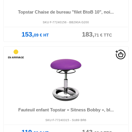
Topstar Chaise de bureau "filet BtoB 10", noi...
SKU F-77240156 - BB290A G200
153,
183,
09
€
HT
71
€
TTC
EN ARRIVAGE
Fauteuil enfant Topstar « Sitness Bobby », bl...
SKU F-77240315 - SU89 BR6