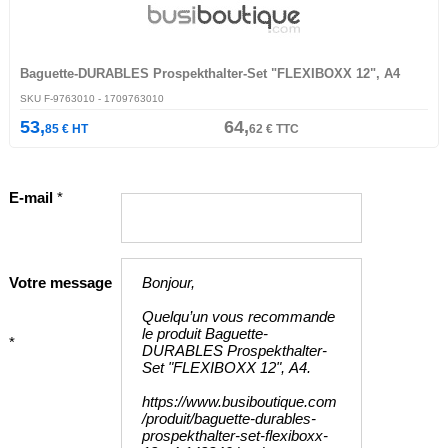
Baguette-DURABLES Prospekthalter-Set "FLEXIBOXX 12", A4
SKU
F-9763010
- 1709763010
53,
64,
85
€
HT
62
€
TTC
E-mail
*
Votre message
*