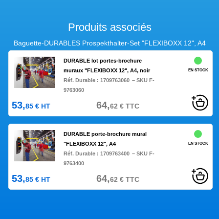
Produits associés
Baguette-DURABLES Prospekthalter-Set "FLEXIBOXX 12", A4
DURABLE lot portes-brochure
muraux "FLEXIBOXX 12", A4, noir
EN STOCK
Réf. Durable :
1709763060
– SKU F-
9763060
53,
64,
85
€
HT
62
€
TTC
DURABLE porte-brochure mural
"FLEXIBOXX 12", A4
EN STOCK
Réf. Durable :
1709763400
– SKU F-
9763400
53,
64,
85
€
HT
62
€
TTC