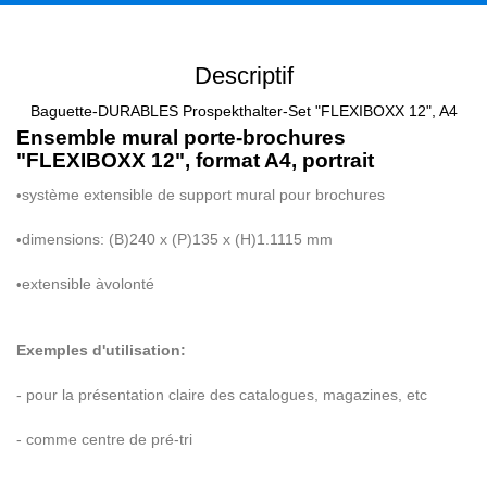
Descriptif
Baguette-DURABLES Prospekthalter-Set "FLEXIBOXX 12", A4
Ensemble mural porte-brochures
"FLEXIBOXX 12", format A4, portrait
syst
è
me extensible de support mural pour brochures
•
dimensions: (B)240 x (P)135 x (H)1.1115 mm
•
extensible
à
volont
é
•
Exemples d'utilisation:
- pour la pr
é
sentation claire des catalogues, magazines, etc
- comme centre de pr
é
-tri