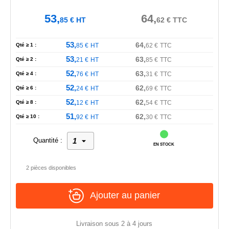
53,
64,
85
€
HT
62
€
TTC
53,
64,
Qté ≥ 1 :
85
€
HT
62
€
TTC
53,
63,
Qté ≥ 2 :
21
€
HT
85
€
TTC
52,
63,
Qté ≥ 4 :
76
€
HT
31
€
TTC
52,
62,
Qté ≥ 6 :
24
€
HT
69
€
TTC
52,
62,
Qté ≥ 8 :
12
€
HT
54
€
TTC
51,
62,
Qté ≥ 10 :
92
€
HT
30
€
TTC
Quantité :
EN STOCK
2 pièces disponibles
Ajouter au panier
Livraison sous 2 à 4 jours