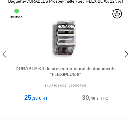
Baguette-DURABLES Prospekthalter-Set "FLEXIBOXX 12", A4
EN STOCK
DURABLE Kit de presentoir mural de documents
"FLEXIPLUS 6"
SKU F-9014401 -
1700014401
25,
30,
38
€
HT
46
€
TTC