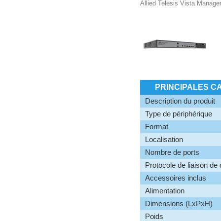
Allied Telesis Vista Manager
PRINCIPALES C
Description du produit
Type de périphérique
Format
Localisation
Nombre de ports
Protocole de liaison de
Accessoires inclus
Alimentation
Dimensions (LxPxH)
Poids