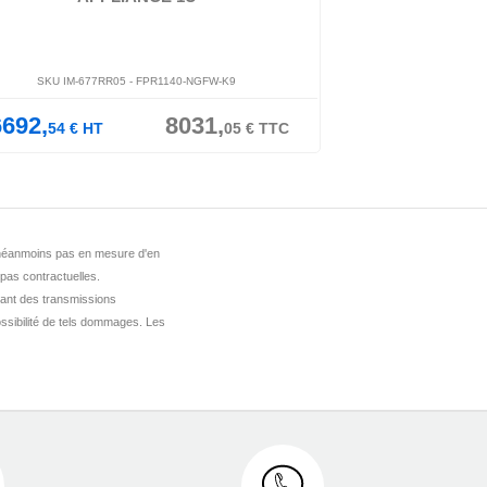
SKU IM-677RR05 -
FPR1140-NGFW-K9
SKU IM-677T
6692,
8031,
13604,
54
€
HT
05
€
TTC
28
€
H
st néanmoins pas en mesure d'en
 pas contractuelles.
ant des transmissions
ssibilité de tels dommages. Les