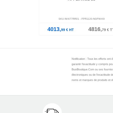
1120-ASA-K9
SKU IM-677RR01 -
FPR1120-NGFW-K9
4816,
4013,
4816,
06
€
TTC
99
€
HT
79
€
T
Notification : Tous les efforts o
garantir l'exactitude y compris pou
BusiBoutique.Com ou ses fournis
électroniques ou de l'exactitude 
noms et marques de produits et de 