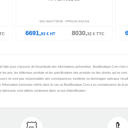
SKU IM-677SP38 -
FPR1140-ASA-K9
6691,
8030,
TC
93
€
HT
32
€
TTC
nt été faits pour s'assurer de l'exactitude des informations présentées. BusiBoutique.Com n'e
r les prix, les éditoriaux produits et les spécifications des produits ou des photos qui ne sont
seurs ne sont pas responsables des conséquences, incidents ou dommages spéciaux résult
de l'information transmise même dans le cas ou BusiBoutique.Com a eu connaissance de la po
fabricants sont utilisés seulement dans un but d'identification.