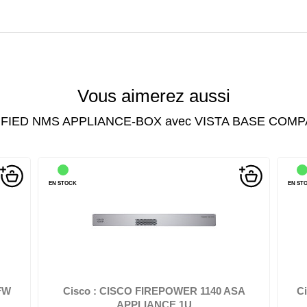
Vous aimerez aussi
 UNIFIED NMS APPLIANCE-BOX avec VISTA BASE COMP
EN STOCK
EN ST
wall
Cisco FirePOWER 1140 ASA - Firewall - flux d'air de l'avant
Cis
vers l'arrière - 1U...
FW
Cisco : CISCO FIREPOWER 1140 ASA
C
APPLIANCE 1U