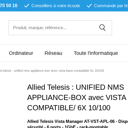
 70 50 16
Conseillers à votre écoute
Commande par té
Ordinateur
Réseau
Toute l'informatique
ied telesis : unified nms appliance-box avec vista base compatible/ 6x 10/100
Allied Telesis : UNIFIED NMS
APPLIANCE-BOX avec VISTA
COMPATIBLE/ 6X 10/100
Allied Telesis Vista Manager AT-VST-APL-06 - Dispo
sécurité - 6 ports - 1GbE - rack-montable