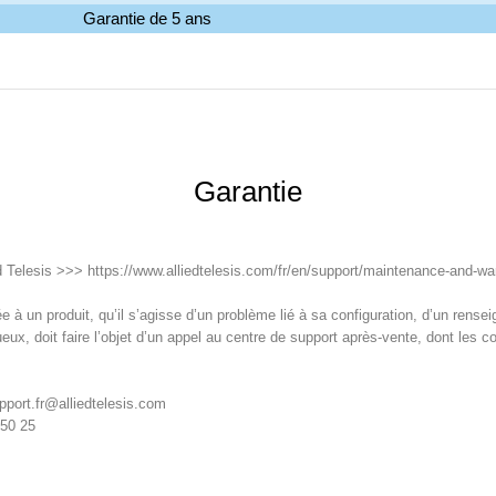
Garantie de 5 ans
Garantie
ed Telesis >>> https://www.alliedtelesis.com/fr/en/support/maintenance-and-wa
 à un produit, qu’il s’agisse d’un problème lié à sa configuration, d’un ren
eux, doit faire l’objet d’un appel au centre de support après-vente, dont les c
upport.fr@alliedtelesis.com
 50 25