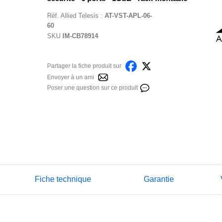
Réf.
Allied Telesis
:
AT-VST-APL-06-
60
SKU
IM-CB78914
Partager la fiche produit sur
Envoyer à un ami
Poser une question sur ce produit
Fiche technique
Garantie