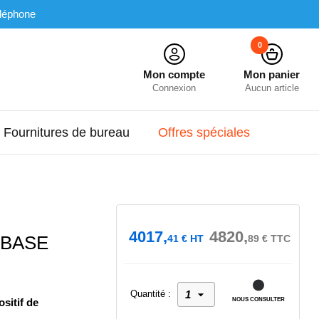
léphone
0
Mon compte
Mon panier
Connexion
Aucun article
Fournitures de bureau
Offres spéciales
4017,
4820,
 BASE
41
€
HT
89
€
TTC
Quantité :
sitif de
NOUS CONSULTER