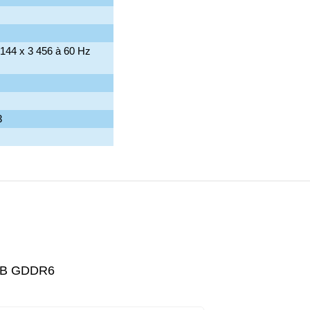
6 144 x 3 456 à 60 Hz
3
6GB GDDR6