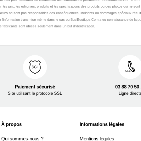
r les prix, les éditoriaux produits et les spécifications des produits ou des photos qui ne sont
seurs ne sont pas responsables des conséquences, incidents ou dommages spéciaux résult
de l'information transmise même dans le cas ou BusiBoutique.Com a eu connaissance de la po
fabricants sont utilisés seulement dans un but d'identification.
Paiement sécurisé
03 88 70 50
Site utilisant le protocole SSL
Ligne direct
À propos
Informations légales
Qui sommes-nous ?
Mentions légales