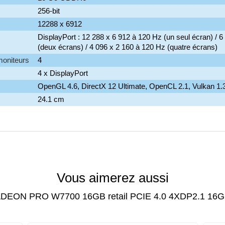
256-bit
12288 x 6912
DisplayPort : 12 288 x 6 912 à 120 Hz (un seul écran) / 
(deux écrans) / 4 096 x 2 160 à 120 Hz (quatre écrans)
oniteurs
4
4 x DisplayPort
OpenGL 4.6, DirectX 12 Ultimate, OpenCL 2.1, Vulkan 1.
24.1 cm
Vous aimerez aussi
DEON PRO W7700 16GB retail PCIE 4.0 4XDP2.1 1