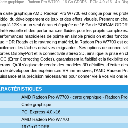
te graphique - Radeon Pro W7700 - 16 Go GDDR6 - PCIe 4.0 x16 - 4 x Disp
a carte graphique AMD Radeon Pro W7700 est conçue pour les profess
idéo, du développement de jeux et des effets visuels. Prenant en char
usqu'à 12K sur un seul écran et équipée de 16 Go de SDRAM GDDR6,
larté visuelle et des performances fluides pour les projets complexes
erformances matricielles de pointe en simple précision et des foncti
ue HDR Ready et le raytracing matériel, la Radeon Pro W7700 est c
acilement les tâches créatives exigeantes. Ses options de connectivit
orties DisplayPort et la connectivité stéréo 3D, ainsi que la prise en
CC (Error Correcting Codes), garantissent la fiabilité et la flexibilité d
crans. Qu'il s'agisse de rendre des modèles 3D détaillés, d'éditer des
u de développer des expériences VR immersives, l'AMD Radeon Pro
uissance et la précision nécessaires pour donner vie à vos visions l
ARACTÉRISTIQUES
AMD Radeon Pro W7700 - carte graphique - Radeon Pro
Carte graphique
PCI Express 4.0 x16
AMD Radeon Pro W7700
16 Go GDDR6