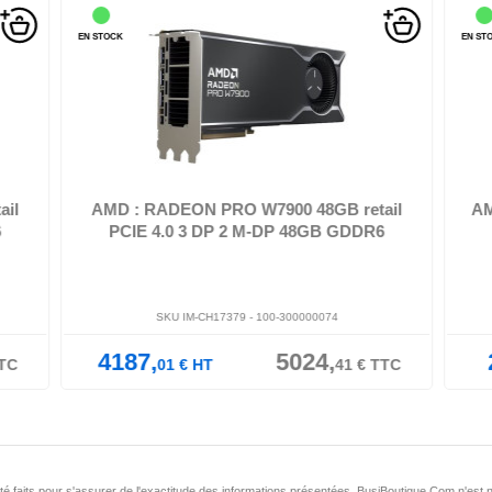
EN STOCK
EN ST
Pro
AMD Radeon Pro W7900 - Carte graphique - Radeon Pro
AMD
W7900 - 48 Go GDDR6 - PCI Ex...
ail
AMD : RADEON PRO W7900 48GB retail
AM
6
PCIE 4.0 3 DP 2 M-DP 48GB GDDR6
SKU IM-CH17379 -
100-300000074
4187,
5024,
TC
01
€
HT
41
€
TTC
nt été faits pour s'assurer de l'exactitude des informations présentées. BusiBoutique.Com n'e