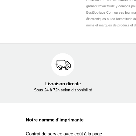
garantir l'exactitude y compris pou
BusiBoutique.Com ou ses fournis
électroniques ou de l'exactitude 
noms et marques de produits et de 
Livraison directe
Sous 24 à 72h selon disponibilité
Notre gamme d'imprimante
Contrat de service avec coût à la page