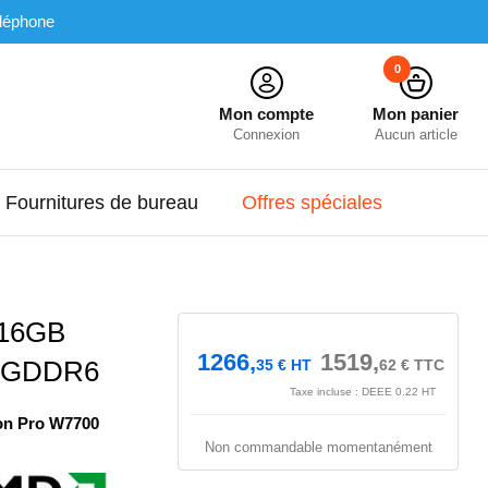
léphone
0
Mon compte
Mon panier
Connexion
Aucun article
Fournitures de bureau
Offres spéciales
16GB
1266,
1519,
B GDDR6
35
€
HT
62
€
TTC
Taxe incluse : DEEE 0.22 HT
on Pro W7700
Non commandable momentanément