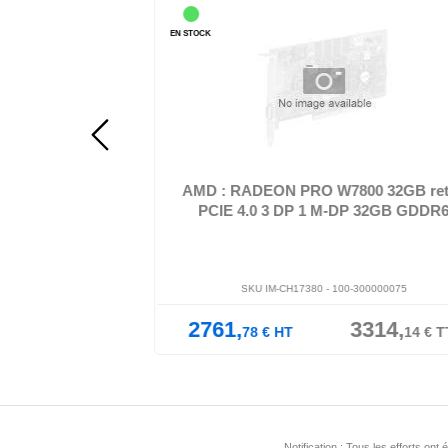
EN STOCK
raphique - Radeon Pro
AMD Radeon Pro W7800 - Carte graphique - Radeon 
 PCIe 4....
W7800 - 32 Go GDDR6 - PCIe 4...
O W7600 8GB
AMD : RADEON PRO W7800 32GB ret
DP 8GB GDDR6
PCIE 4.0 3 DP 1 M-DP 32GB GDDR
-300000077
SKU IM-CH17380 -
100-300000075
861,
2761,
3314,
17
€
TTC
78
€
HT
14
€
T
Notification : Tous les efforts o