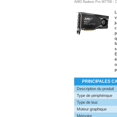
AMD Radeon Pro W7700 - Car
L
v
j
c
p
q
f
s
E
é
o
p
PRINCIPALES C
Description du produit
Type de périphérique
Type de bus
Moteur graphique
Mémoire