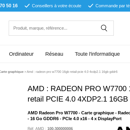
 70 50 16
Conseillers à votre écoute
Commande par té
Ordinateur
Réseau
Toute l'informatique
Carte graphique
>
Amd : radeon pro w7700 16gb retail pcie 4.0 4xdp2.1 16gb gddr6
AMD : RADEON PRO W7700 
retail PCIE 4.0 4XDP2.1 16G
AMD Radeon Pro W7700 - Carte graphique - Rade
- 16 Go GDDR6 - PCIe 4.0 x16 - 4 x DisplayPort
Réf.
AMD
:
100-300000006