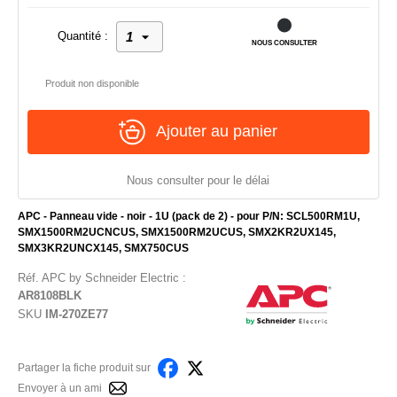
Quantité :
NOUS CONSULTER
Produit non disponible
Ajouter au panier
Nous consulter pour le délai
APC - Panneau vide - noir - 1U (pack de 2) - pour P/N: SCL500RM1U,
SMX1500RM2UCNCUS, SMX1500RM2UCUS, SMX2KR2UX145,
SMX3KR2UNCX145, SMX750CUS
Réf.
APC by Schneider Electric
:
AR8108BLK
SKU
IM-270ZE77
Partager la fiche produit sur
Envoyer à un ami