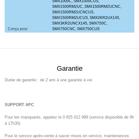
SMX1000C, SMX1000CUS,
SMX1500RM2UC, SMX1500RM2UCNC,
SMX1500RM2UCNCUS,
SMX1500RM2UCUS, SMX2KR2UX145,
SMX3KR2UNCX145, SMX750C,
Conçu pour
SMX750CNC, SMX750CUS
Garantie
Durée de garantie : de 2 ans à une garantie à vie
SUPPORT APC
Pour les manquants, appelez le 0 825 012 999 (service disponible de 9h
à 17h30)
Pour le service après-vente à savoir mises en service, maintenances