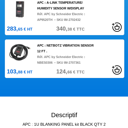
APC : A-LINK TEMPERATURE/
HUMIDITY SENSOR W/DISPLAY
Réf. APC by Schneider Electric :
AP9520TH
– SKU IM-2702432
283,
340,
65
€
HT
38
€
TTC
APC : NETBOTZ VIBRATION SENSOR
12 FT .
Réf. APC by Schneider Electric :
NBES0306
– SKU IM-2707361
103,
124,
88
€
HT
66
€
TTC
Descriptif
APC : 1U BLANKING PANEL kit BLACK QTY 2