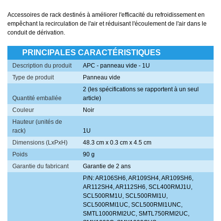
Accessoires de rack destinés à améliorer l'efficacité du refroidissement en
empêchant la recirculation de l'air et réduisant l'écoulement de l'air dans le
conduit de dérivation.
PRINCIPALES CARACTÉRISTIQUES
Description du produit
APC - panneau vide - 1U
Type de produit
Panneau vide
2 (les spécifications se rapportent à un seul
Quantité emballée
article)
Couleur
Noir
Hauteur (unités de
rack)
1U
Dimensions (LxPxH)
48.3 cm x 0.3 cm x 4.5 cm
Poids
90 g
Garantie du fabricant
Garantie de 2 ans
P/N: AR106SH6, AR109SH4, AR109SH6,
AR112SH4, AR112SH6, SCL400RMJ1U,
SCL500RM1U, SCL500RMI1U,
SCL500RMI1UC, SCL500RMI1UNC,
SMTL1000RMI2UC, SMTL750RMI2UC,