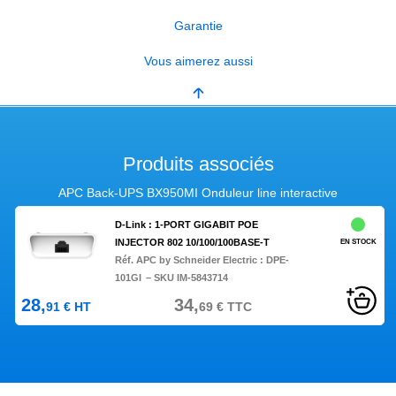
Garantie
Vous aimerez aussi
Produits associés
APC Back-UPS BX950MI Onduleur line interactive
D-Link : 1-PORT GIGABIT POE
INJECTOR 802 10/100/100BASE-T
EN STOCK
Réf. APC by Schneider Electric :
DPE-
101GI
– SKU IM-5843714
28,
34,
91
€
HT
69
€
TTC