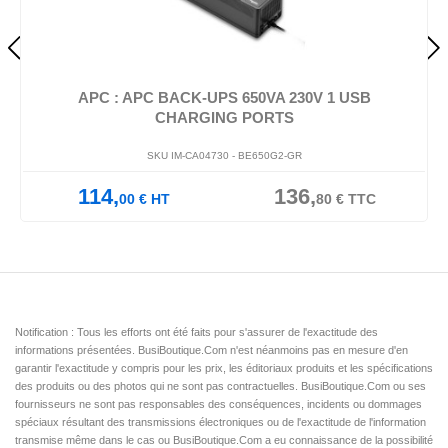
APC : APC BACK-UPS 650VA 230V 1 USB
CHARGING PORTS
SKU IM-CA04730 -
BE650G2-GR
114,
136,
00
€
HT
80
€
TTC
Notification : Tous les efforts ont été faits pour s'assurer de l'exactitude des
informations présentées. BusiBoutique.Com n'est néanmoins pas en mesure d'en
garantir l'exactitude y compris pour les prix, les éditoriaux produits et les spécifications
des produits ou des photos qui ne sont pas contractuelles. BusiBoutique.Com ou ses
fournisseurs ne sont pas responsables des conséquences, incidents ou dommages
spéciaux résultant des transmissions électroniques ou de l'exactitude de l'information
transmise même dans le cas ou BusiBoutique.Com a eu connaissance de la possibilité