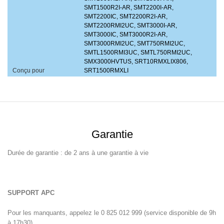
SMT1500R2I-AR, SMT2200I-AR,
SMT2200IC, SMT2200R2I-AR,
SMT2200RMI2UC, SMT3000I-AR,
SMT3000IC, SMT3000R2I-AR,
SMT3000RMI2UC, SMT750RMI2UC,
SMTL1500RMI3UC, SMTL750RMI2UC,
SMX3000HVTUS, SRT10RMXLIX806,
Conçu pour
SRT1500RMXLI
Garantie
Durée de garantie : de 2 ans à une garantie à vie
SUPPORT APC
Pour les manquants, appelez le 0 825 012 999 (service disponible de 9h
à 17h30)