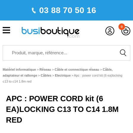
03 88 70 50 16
0
Matériel informatique
>
Réseau
>
Câble et connectique réseau
>
Câble,
adaptateur et rallonge
>
Câbles
>
Electrique
>
Apc : power cord kit (6 ea)locking
c13 to c14 1.8m red
APC : POWER CORD kit (6
EA)LOCKING C13 TO C14 1.8M
RED