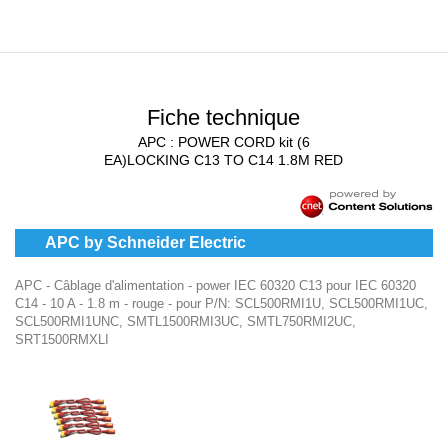
Fiche technique
APC : POWER CORD kit (6
EA)LOCKING C13 TO C14 1.8M RED
APC by Schneider Electric
APC - Câblage d'alimentation - power IEC 60320 C13 pour IEC 60320
C14 - 10 A - 1.8 m - rouge - pour P/N: SCL500RMI1U, SCL500RMI1UC,
SCL500RMI1UNC, SMTL1500RMI3UC, SMTL750RMI2UC,
SRT1500RMXLI