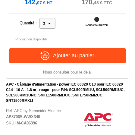
142,
170,
07
€
HT
48
€
TTC
Quantité :
NOUS CONSULTER
Produit non disponible
Ajouter au panier
Nous consulter pour le délai
APC - Câblage d'alimentation - power IEC 60320 C13 pour IEC 60320
C14 - 10 A - 1.8 m - rouge - pour P/N: SCL500RMI1U, SCL500RMI1UC,
SCL500RMI1UNC, SMTL1500RMI3UC, SMTL750RMI2UC,
SRT1500RMXLI
Réf.
APC by Schneider Electric
:
AP8706S-WWX340
SKU
IM-CA06396