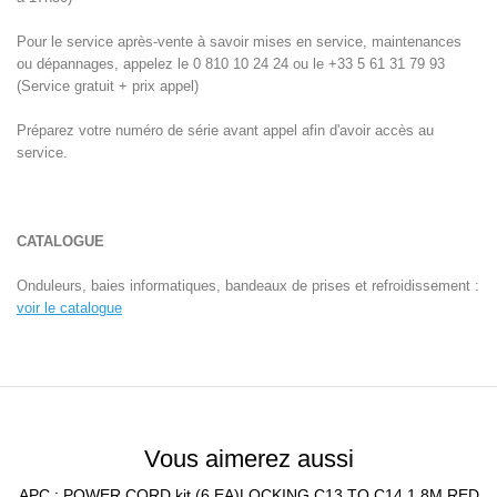
Pour le service après-vente à savoir mises en service, maintenances
ou dépannages, appelez le 0 810 10 24 24 ou le +33 5 61 31 79 93
(Service gratuit + prix appel)
Préparez votre numéro de série avant appel afin d'avoir accès au
service.
CATALOGUE
Onduleurs, baies informatiques, bandeaux de prises et refroidissement :
voir le catalogue
Vous aimerez aussi
APC : POWER CORD kit (6 EA)LOCKING C13 TO C14 1.8M RED