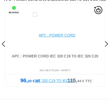
EN STOCK
APC : POWER CORD IEC 320 C19 TO IEC 320 C20
SKU IM-2701294 -
AP9877
96,
115,
20
€
HT
44
€
TTC