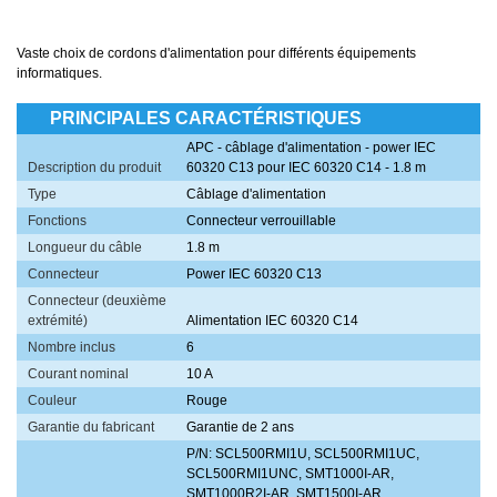
Vaste choix de cordons d'alimentation pour différents équipements
informatiques.
PRINCIPALES CARACTÉRISTIQUES
APC - câblage d'alimentation - power IEC
Description du produit
60320 C13 pour IEC 60320 C14 - 1.8 m
Type
Câblage d'alimentation
Fonctions
Connecteur verrouillable
Longueur du câble
1.8 m
Connecteur
Power IEC 60320 C13
Connecteur (deuxième
extrémité)
Alimentation IEC 60320 C14
Nombre inclus
6
Courant nominal
10 A
Couleur
Rouge
Garantie du fabricant
Garantie de 2 ans
P/N: SCL500RMI1U, SCL500RMI1UC,
SCL500RMI1UNC, SMT1000I-AR,
SMT1000R2I-AR, SMT1500I-AR,