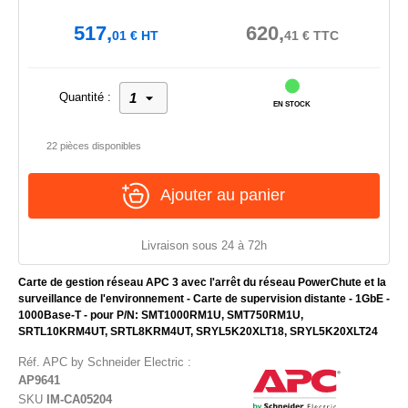
517,
620,
01
€
HT
41
€
TTC
Quantité :
EN STOCK
22 pièces disponibles
Ajouter au panier
Livraison sous 24 à 72h
Carte de gestion réseau APC 3 avec l'arrêt du réseau PowerChute et la
surveillance de l'environnement - Carte de supervision distante - 1GbE -
1000Base-T - pour P/N: SMT1000RM1U, SMT750RM1U,
SRTL10KRM4UT, SRTL8KRM4UT, SRYL5K20XLT18, SRYL5K20XLT24
Réf.
APC by Schneider Electric
:
AP9641
SKU
IM-CA05204