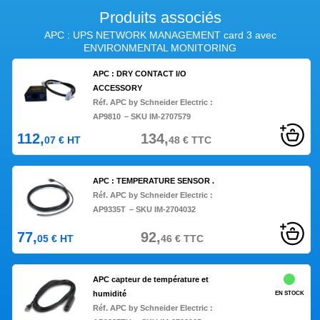
Produits associés
APC : UPS NETWORK MANAGEMENT card 3 avec
ENVIRONMENTAL MONITORING
APC : DRY CONTACT I/O
ACCESSORY
Réf. APC by Schneider Electric :
AP9810
– SKU IM-2707579
112,
134,
07
€
HT
48
€
TTC
APC : TEMPERATURE SENSOR .
Réf. APC by Schneider Electric :
AP9335T
– SKU IM-2704032
77,
92,
05
€
HT
46
€
TTC
APC capteur de température et
humidité
EN STOCK
Réf. APC by Schneider Electric :