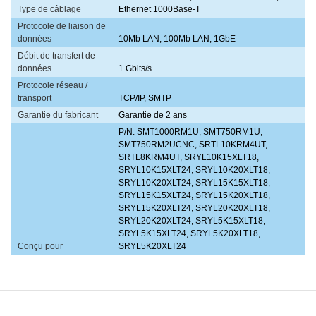
Type de câblage
Ethernet 1000Base-T
Protocole de liaison de
données
10Mb LAN, 100Mb LAN, 1GbE
Débit de transfert de
données
1 Gbits/s
Protocole réseau /
transport
TCP/IP, SMTP
Garantie du fabricant
Garantie de 2 ans
P/N: SMT1000RM1U, SMT750RM1U,
SMT750RM2UCNC, SRTL10KRM4UT,
SRTL8KRM4UT, SRYL10K15XLT18,
SRYL10K15XLT24, SRYL10K20XLT18,
SRYL10K20XLT24, SRYL15K15XLT18,
SRYL15K15XLT24, SRYL15K20XLT18,
SRYL15K20XLT24, SRYL20K20XLT18,
SRYL20K20XLT24, SRYL5K15XLT18,
SRYL5K15XLT24, SRYL5K20XLT18,
Conçu pour
SRYL5K20XLT24