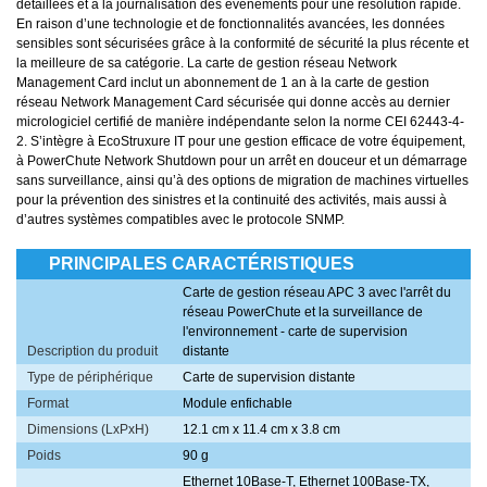
détaillées et à la journalisation des événements pour une résolution rapide.
En raison d’une technologie et de fonctionnalités avancées, les données
sensibles sont sécurisées grâce à la conformité de sécurité la plus récente et
la meilleure de sa catégorie. La carte de gestion réseau Network
Management Card inclut un abonnement de 1 an à la carte de gestion
réseau Network Management Card sécurisée qui donne accès au dernier
micrologiciel certifié de manière indépendante selon la norme CEI 62443-4-
2. S’intègre à EcoStruxure IT pour une gestion efficace de votre équipement,
à PowerChute Network Shutdown pour un arrêt en douceur et un démarrage
sans surveillance, ainsi qu’à des options de migration de machines virtuelles
pour la prévention des sinistres et la continuité des activités, mais aussi à
d’autres systèmes compatibles avec le protocole SNMP.
PRINCIPALES CARACTÉRISTIQUES
Carte de gestion réseau APC 3 avec l'arrêt du
réseau PowerChute et la surveillance de
l'environnement - carte de supervision
Description du produit
distante
Type de périphérique
Carte de supervision distante
Format
Module enfichable
Dimensions (LxPxH)
12.1 cm x 11.4 cm x 3.8 cm
Poids
90 g
Ethernet 10Base-T, Ethernet 100Base-TX,