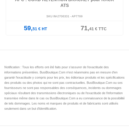
ATS
SKU IM-2706331 -
AP7769
59,
71,
51
€
HT
41
€
TTC
Notification : Tous les efforts ont été faits pour s'assurer de l'exactitude des
informations présentées. BusiBoutique.Com n'est néanmoins pas en mesure d'en
garantir l'exactitude y compris pour les prix, les éditoriaux produits et les spécifications
des produits ou des photos qui ne sont pas contractuelles. BusiBoutique.Com ou ses
fournisseurs ne sont pas responsables des conséquences, incidents ou dommages
spéciaux résultant des transmissions électroniques ou de l'exactitude de l'information
transmise même dans le cas ou BusiBoutique.Com a eu connaissance de la possibilité
de tels dommages. Les noms et marques de produits et de fabricants sont utilisés
seulement dans un but d'identification.