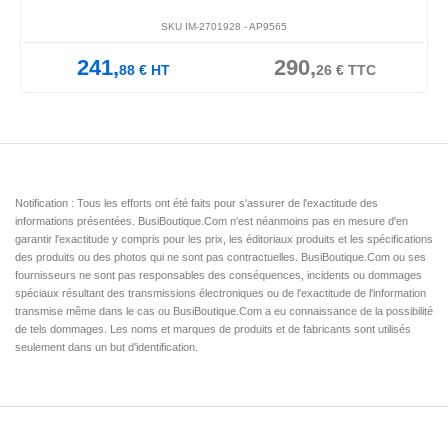
SKU IM-2701928 -
AP9565
241,
290,
88
€
HT
26
€
TTC
Notification : Tous les efforts ont été faits pour s'assurer de l'exactitude des
informations présentées. BusiBoutique.Com n'est néanmoins pas en mesure d'en
garantir l'exactitude y compris pour les prix, les éditoriaux produits et les spécifications
des produits ou des photos qui ne sont pas contractuelles. BusiBoutique.Com ou ses
fournisseurs ne sont pas responsables des conséquences, incidents ou dommages
spéciaux résultant des transmissions électroniques ou de l'exactitude de l'information
transmise même dans le cas ou BusiBoutique.Com a eu connaissance de la possibilité
de tels dommages. Les noms et marques de produits et de fabricants sont utilisés
seulement dans un but d'identification.