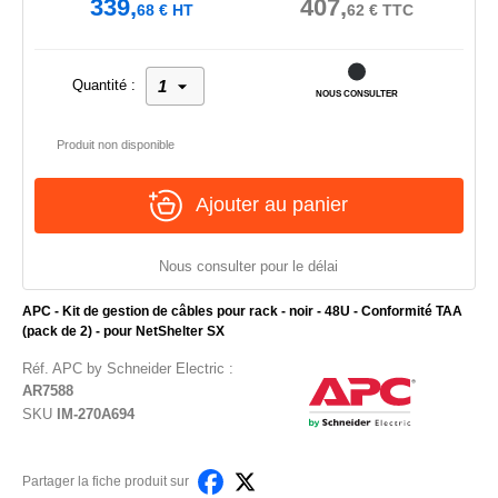
339,
407,
68
€
HT
62
€
TTC
Quantité :
NOUS CONSULTER
Produit non disponible
Ajouter au panier
Nous consulter pour le délai
APC - Kit de gestion de câbles pour rack - noir - 48U - Conformité TAA
(pack de 2) - pour NetShelter SX
Réf.
APC by Schneider Electric
:
AR7588
SKU
IM-270A694
Partager la fiche produit sur