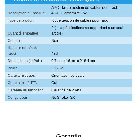
APC - kit de gestion de câbles pour rack -
Description du produit
48U - Conformité TAA
Type de produit
Kit de gestion de câbles pour rack
2 (les spécifications se rapportent à un seul
Quantité emballée
article)
Couleur
Noir
Hauteur (unités de
rack)
48U
Dimensions (LxPxH)
9.7 cm x 16 cm x 218.4 cm
Poids
5.27 kg
Caractéristiques
Orientation verticale
Compatibilité TTA
Oui
Garantie du fabricant
Garantie de 2 ans
Conçu pour
NetShelter SX
Garantie