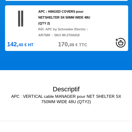
APC : HINGED COVERS pour
NETSHELTER SX 50MM WIDE 48U
(QTY 2)
Réf. APC by Schneider Electric :
AR7589
– SKU IM-270A818
142,
170,
40
€
HT
88
€
TTC
Descriptif
APC : VERTICAL cable MANAGER pour NET SHELTER SX
750MM WIDE 48U (QTY2)