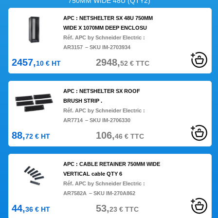
750MM WIDE 48U (QTY2)
APC : NETSHELTER SX 48U 750MM
WIDE X 1070MM DEEP ENCLOSU
Réf. APC by Schneider Electric :
AR3157
– SKU IM-2703934
2457,
2948,
10
€
HT
52
€
TTC
APC : NETSHELTER SX ROOF
BRUSH STRIP .
Réf. APC by Schneider Electric :
AR7714
– SKU IM-2706330
88,
106,
72
€
HT
46
€
TTC
APC : CABLE RETAINER 750MM WIDE
VERTICAL cable QTY 6
Réf. APC by Schneider Electric :
AR7582A
– SKU IM-270A862
44,
53,
36
€
HT
23
€
TTC