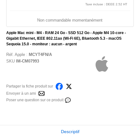
Taxe incluse : DEEE 2.52 HT
Non commandable momentanément
Apple Mac mini - M4 - RAM 24 Go - SSD 512 Go - Apple M4 10-core -
Gigabit Ethernet, IEEE 802.11ax (Wi-Fi 6E), Bluetooth 5.3 - macOS
Sequoia 15.0 - moniteur : aucun - argent
Réf.
Apple
:
MCYT4FN/A
SKU
IM-CM07993
Partager la fiche produit sur
Envoyer à un ami
Poser une question sur ce produit
Descriptif