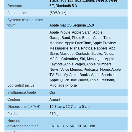
1GbE, 802.11a, 802.11b/g/n, Wi-Fi 5, Wi-Fi
Réseaux
6E, Bluetooth 5.3
Alimentation
(50/60 Hz)
Système d'exploitation
fourni
Apple macOS Sequoia 15.0
Apple iMovie, Apple Safari, Apple
GarageBand, Photo Booth, Apple Time
Machine, Apple FaceTime, Apple Preview,
Messagerie, Plans, Photos, Rappels, App
Store, Musique, Contacts, Stocks, Notes,
Météo, Calendrier, Siri, Messages, Apple
Keynote, Apple Pages, Apple Numbers,
News, Voice Memos, Podcasts, Home, Apple
TV, Find My, Apple Books, Apple Shortcuts,
Apple QuickTime Player, Apple Freeform,
Logiciel(s) inclus
Miroitage iPhone
Intelligence Apple
Oui
Couleur
Argent
Dimensions (LxPxH)
12.7 cm x 12.7 cm x 5 cm
Poids
670 g
Normes
environnementales
ENERGY STAR EPEAT Gold