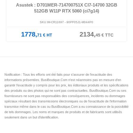
Asustek : D701MER-714700751X CI7-14700 32GB
512GB W11P RTX 5060 (ci7g14)
SKU IM-CR11697 -
90PF05J1-M044P0
1778,
2134,
71
€
HT
45
€
TTC
Notification : Tous les efforts ont été faits pour s'assurer de l'exactitude des
informations présentées. BusiBoutique.Com n'est néanmoins pas en mesure d'en
garantir l'exactitude y compris pour les prix, les éditoriaux produits et les spécifications
des produits ou des photos qui ne sont pas contractuelles. BusiBoutique.Com ou ses
fournisseurs ne sont pas responsables des conséquences, incidents ou dommages
spéciaux résultant des transmissions électroniques ou de l'exactitude de l'information
transmise même dans le cas ou BusiBoutique.Com a eu connaissance de la possibilité
de tels dommages. Les noms et marques de produits et de fabricants sont utilisés
seulement dans un but d'identification.