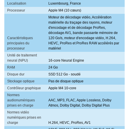
Localisation
Luxembourg, France
Processeur
Apple M4 (10 cœurs)
Moteur de décodage vidéo, Accélération
matérielle du traçage des rayons, moteur
d'encodage et de décodage ProRes,
décodage AV1, bande passante mémoire de
Caractéristiques
120 Go/s, moteur d'encodage vidéo, H.264,
principales du
HEVC, ProRes et ProRes RAW accélérés par
processeur
matériel
Unité de traitement
neural (NPU)
16-core Neural Engine
RAM
24 Go
Disque dur
SSD 512 Go - soudé
Stockage optique
Pas de disque optique
Contrôleur graphique
Apple M4 10-core
Normes
audionumériques
AAC, MP3, FLAC, Apple Lossless, Dolby
prises en charge
Atmos, Dolby Digital, Dolby Digital Plus
Normes vidéo
numériques prises en
charge
H.264, HEVC, ProRes, AV1