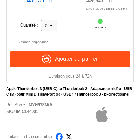
41,
49,
62
€
HT
94
€
TTC
Taxe incluse : DEEE 0.03 HT
Quantité :
EN STOCK
16 pièces disponibles
Ajouter au panier
Livraison sous 24 à 72h
Apple Thunderbolt 3 (USB-C) to Thunderbolt 2 - Adaptateur vidéo - USB-
C (M) pour Mini DisplayPort (F) - USB4 / Thunderbolt 3 - bi-directionnel
Réf.
Apple
:
MYH93ZM/A
SKU
IM-CL44001
Partager la fiche produit sur