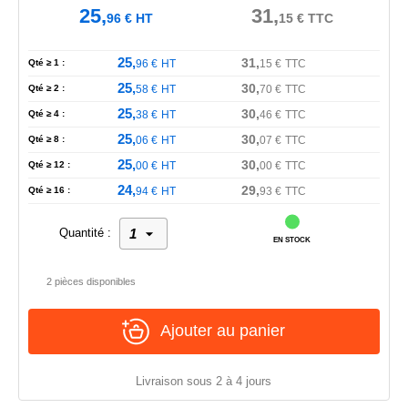
25,
31,
96
€
HT
15
€
TTC
25,
31,
Qté ≥ 1 :
96
€
HT
15
€
TTC
25,
30,
Qté ≥ 2 :
58
€
HT
70
€
TTC
25,
30,
Qté ≥ 4 :
38
€
HT
46
€
TTC
25,
30,
Qté ≥ 8 :
06
€
HT
07
€
TTC
25,
30,
Qté ≥ 12 :
00
€
HT
00
€
TTC
24,
29,
Qté ≥ 16 :
94
€
HT
93
€
TTC
Quantité :
EN STOCK
2 pièces disponibles
Ajouter au panier
Livraison sous 2 à 4 jours