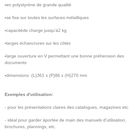
en polystyr
è
ne de grande qualit
é
•
se fixe sur toutes les surfaces m
é
talliques
•
capacit
é
de charge jusqu'
à
2 kg
•
larges
é
chancrures sur les c
ô
t
é
s
•
large ouverture en V permettant une bonne pr
é
hension des
•
documents
dimensions: (L)361 x (P)86 x (H)270 mm
•
Exemples d'utilisation:
- pour les pr
é
sentations claires des catalogues, magazines etc.
- id
é
al pour garder
à
port
é
e de main des manuels d'utilisation,
brochures, plannings, etc.