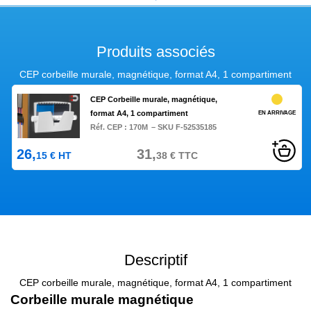
Produits associés
CEP corbeille murale, magnétique, format A4, 1 compartiment
CEP Corbeille murale, magnétique,
format A4, 1 compartiment
EN ARRIVAGE
Réf. CEP :
170M
– SKU F-52535185
26,
31,
15
€
HT
38
€
TTC
Descriptif
CEP corbeille murale, magnétique, format A4, 1 compartiment
Corbeille murale magn
é
tique