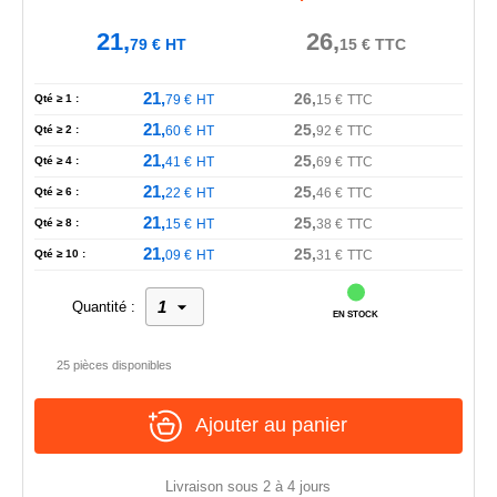
21,
26,
79
€
HT
15
€
TTC
21,
26,
Qté ≥ 1 :
79
€
HT
15
€
TTC
21,
25,
Qté ≥ 2 :
60
€
HT
92
€
TTC
21,
25,
Qté ≥ 4 :
41
€
HT
69
€
TTC
21,
25,
Qté ≥ 6 :
22
€
HT
46
€
TTC
21,
25,
Qté ≥ 8 :
15
€
HT
38
€
TTC
21,
25,
Qté ≥ 10 :
09
€
HT
31
€
TTC
Quantité :
EN STOCK
25 pièces disponibles
Ajouter au panier
Livraison sous 2 à 4 jours