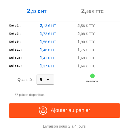
2,
2,
13
€
HT
56
€
TTC
2,
2,
Qté ≥ 1 :
13
€
HT
56
€
TTC
1,
2,
Qté ≥ 3 :
73
€
HT
08
€
TTC
1,
1,
Qté ≥ 5 :
58
€
HT
90
€
TTC
1,
1,
Qté ≥ 10 :
46
€
HT
75
€
TTC
1,
1,
Qté ≥ 25 :
41
€
HT
69
€
TTC
1,
1,
Qté ≥ 50 :
37
€
HT
64
€
TTC
Quantité :
EN STOCK
57 pièces disponibles
Ajouter au panier
Livraison sous 2 à 4 jours