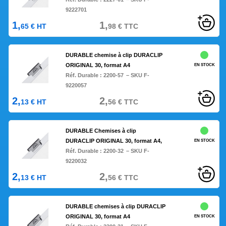
9222701
1,
1,
65
€
HT
98
€
TTC
DURABLE chemise à clip DURACLIP
ORIGINAL 30, format A4
EN STOCK
Réf. Durable :
2200-57
– SKU F-
9220057
2,
2,
13
€
HT
56
€
TTC
DURABLE Chemises à clip
DURACLIP ORIGINAL 30, format A4,
EN STOCK
Réf. Durable :
2200-32
– SKU F-
9220032
2,
2,
13
€
HT
56
€
TTC
DURABLE chemises à clip DURACLIP
ORIGINAL 30, format A4
EN STOCK