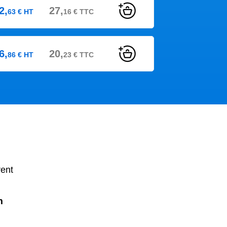
2,
27,
63
€
HT
16
€
TTC
6,
20,
86
€
HT
23
€
TTC
rent
m