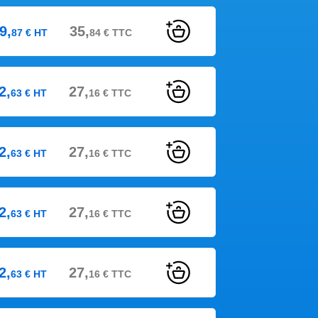
9,
35,
87
€
HT
84
€
TTC
2,
27,
63
€
HT
16
€
TTC
2,
27,
63
€
HT
16
€
TTC
2,
27,
63
€
HT
16
€
TTC
2,
27,
63
€
HT
16
€
TTC