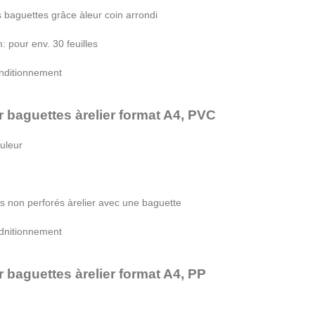
s baguettes gr
â
ce
à
leur coin arrondi
 pour env. 30 feuilles
nditionnement
ur baguettes
à
relier format A4, PVC
uleur
rs non perfor
é
s
à
relier avec une baguette
dnitionnement
ur baguettes
à
relier format A4, PP