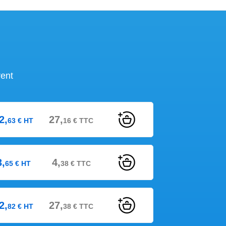
rent
2,
27,
63
€
HT
16
€
TTC
3,
4,
65
€
HT
38
€
TTC
2,
27,
82
€
HT
38
€
TTC