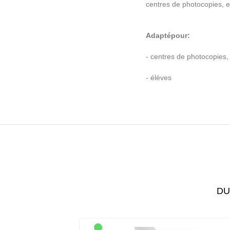
centres de photocopies,
e
Adapt
é
pour:
- centres de photocopies,
-
é
l
è
ves
DUR