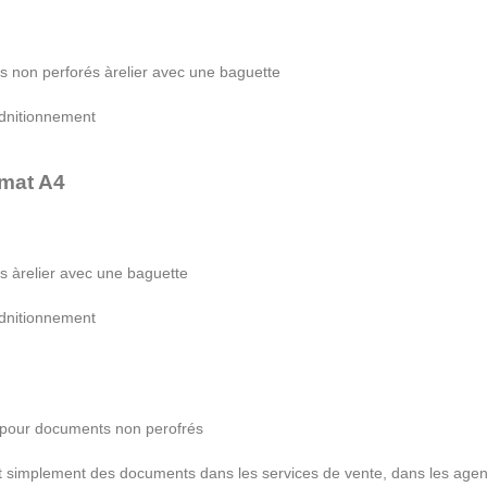
rs non perfor
é
s
à
relier avec une baguette
dnitionnement
rmat A4
rs
à
relier avec une baguette
dnitionnement
pour documents non perofr
é
s
et simplement des documents dans les services de vente, dans les agen