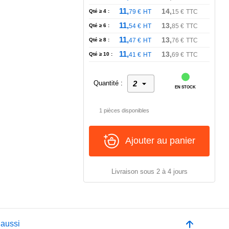
11,
14,
Qté ≥ 4 :
79
€
HT
15
€
TTC
11,
13,
Qté ≥ 6 :
54
€
HT
85
€
TTC
11,
13,
Qté ≥ 8 :
47
€
HT
76
€
TTC
11,
13,
Qté ≥ 10 :
41
€
HT
69
€
TTC
Quantité :
EN STOCK
1 pièces disponibles
Ajouter au panier
Livraison sous 2 à 4 jours
 aussi