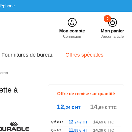
léphone
0
Mon compte
Mon panier
Connexion
Aucun article
Fournitures de bureau
Offres spéciales
parent
tte à
Offre de remise sur quantité
12,
14,
24
€
HT
69
€
TTC
12,
14,
Qté ≥ 1 :
24
€
HT
69
€
TTC
11,
14,
Qté ≥ 2 :
99
€
HT
39
€
TTC