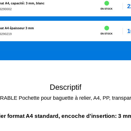
mat A4, capacité: 3 mm, blanc
2
9290002
EN STOCK
mat A4 épaisseur 3 mm
1
9290219
EN STOCK
Descriptif
ABLE Pochette pour baguette à relier, A4, PP, transpa
lier format A4 standard, encoche d'insertion: 3 m