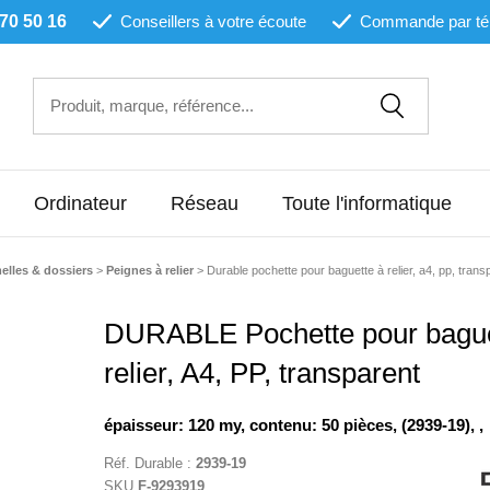
 70 50 16
Conseillers à votre écoute
Commande par té
Ordinateur
Réseau
Toute l'informatique
elles & dossiers
>
Peignes à relier
>
Durable pochette pour baguette à relier, a4, pp, trans
DURABLE Pochette pour bague
relier, A4, PP, transparent
épaisseur: 120 my, contenu: 50 pièces, (2939-19), ,
Réf.
Durable
:
2939-19
SKU
F-9293919