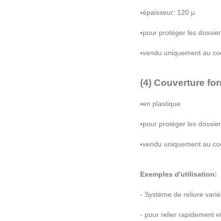
é
paisseur: 120
µ
•
pour prot
é
ger les dossie
•
vendu uniquement au co
•
(4) Couverture fo
en plastique
•
pour prot
é
ger les dossie
•
vendu uniquement au co
•
Exemples d'utilisation:
- Syst
è
me de reliure vari
é
- pour relier rapidement 