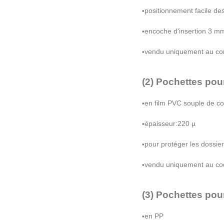
positionnement facile de
•
encoche d'insertion 3 mm:
•
vendu uniquement au co
•
(2) Pochettes po
en film PVC souple de co
•
é
paisseur:220
µ
•
pour prot
é
ger les dossie
•
vendu uniquement au co
•
(3) Pochettes po
en PP
•