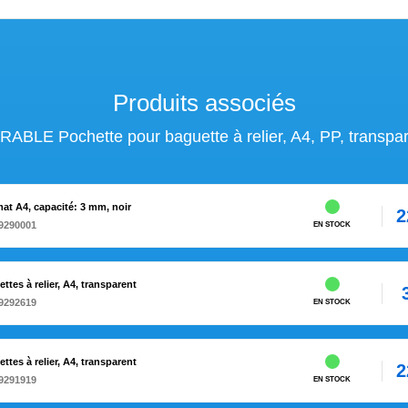
Produits associés
ABLE Pochette pour baguette à relier, A4, PP, transpa
at A4, capacité: 3 mm, noir
2
9290001
EN STOCK
es à relier, A4, transparent
9292619
EN STOCK
es à relier, A4, transparent
2
9291919
EN STOCK