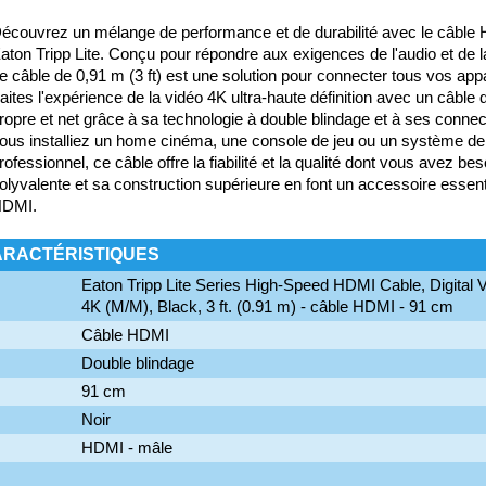
écouvrez un mélange de performance et de durabilité avec le câble
aton Tripp Lite. Conçu pour répondre aux exigences de l'audio et de la
e câble de 0,91 m (3 ft) est une solution pour connecter tous vos ap
aites l'expérience de la vidéo 4K ultra-haute définition avec un câble q
ropre et net grâce à sa technologie à double blindage et à ses conne
ous installiez un home cinéma, une console de jeu ou un système de
rofessionnel, ce câble offre la fiabilité et la qualité dont vous avez be
olyvalente et sa construction supérieure en font un accessoire essentie
DMI.
ARACTÉRISTIQUES
Eaton Tripp Lite Series High-Speed HDMI Cable, Digital 
4K (M/M), Black, 3 ft. (0.91 m) - câble HDMI - 91 cm
Câble HDMI
Double blindage
91 cm
Noir
HDMI - mâle