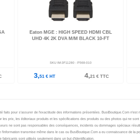
e
Eaton Tripp Lite Series High-Speed HDMI Cable, Digital
App
Video with Audio, UHD 4K ...
GA
Eaton MGE : HIGH SPEED HDMI CBL
UHD 4K 2K DVA M/M BLACK 10-FT
SKU IM-3F11280 -
P568-010
3,
4,
C
51
€
HT
21
€
TTC
nt été faits pour s'assurer de l'exactitude des informations présentées. BusiBoutique.Com n'e
r les prix, les éditoriaux produits et les spécifications des produits ou des photos qui ne sont
seurs ne sont pas responsables des conséquences, incidents ou dommages spéciaux résult
de l'information transmise même dans le cas ou BusiBoutique.Com a eu connaissance de la po
fabricants sont utilisés seulement dans un but d'identification.