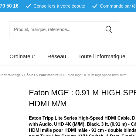
 70 50 16
Conseillers à votre écoute
Commande par té
Ordinateur
Réseau
Toute l'informatique
r et rallonge
>
Câbles
>
Pour moniteur
>
Eaton mge : 0.91 m high speed hdmi m/m
Eaton MGE : 0.91 M HIGH S
HDMI M/M
Eaton Tripp Lite Series High-Speed HDMI Cable, Di
with Audio, UHD 4K (M/M), Black, 3 ft. (0.91 m) - C
HDMI mâle pour HDMI mâle - 91 cm - double blindag