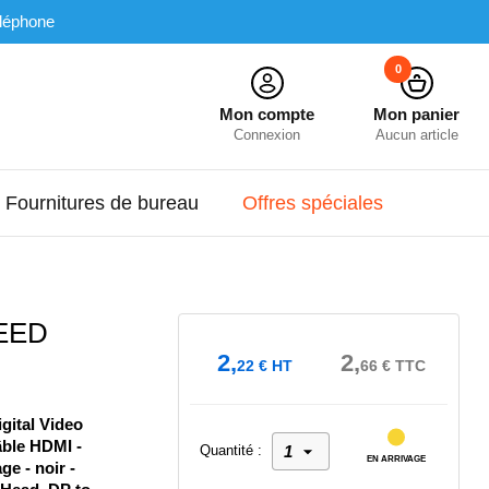
léphone
0
Mon compte
Mon panier
Connexion
Aucun article
Fournitures de bureau
Offres spéciales
PEED
2,
2,
22
€
HT
66
€
TTC
gital Video
âble HDMI -
Quantité :
EN ARRIVAGE
e - noir -