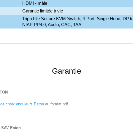
HDMI - mâle
Garantie limitée à vie
Tripp Lite Secure KVM Switch, 4-Port, Single Head, DP t
NIAP PP4.0, Audio, CAC, TAA
Garantie
ATON
 de choix onduleurs Eaton
au format pdf
T SAV
Eaton