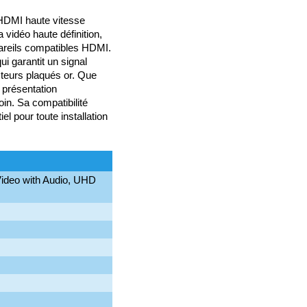
 HDMI haute vitesse
 vidéo haute définition,
pareils compatibles HDMI.
ui garantit un signal
cteurs plaqués or. Que
 présentation
soin. Sa compatibilité
l pour toute installation
Video with Audio, UHD