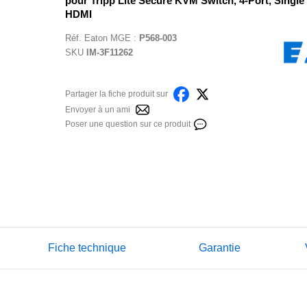
pour Tripp Lite Secure KVM Switch, 4-Port, Single
HDMI
Réf.
Eaton MGE
:
P568-003
SKU
IM-3F11262
Partager la fiche produit sur
Envoyer à un ami
Poser une question sur ce produit
Fiche technique
Garantie