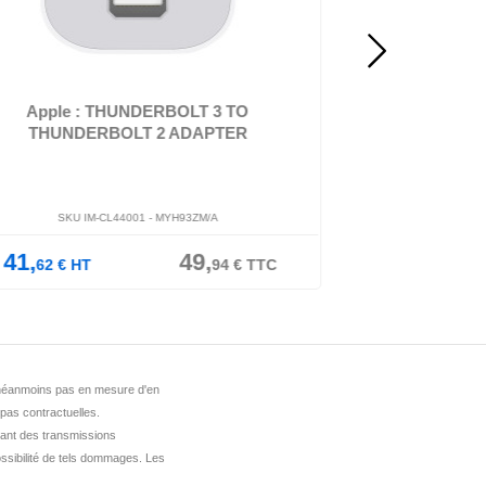
le Thunderbolt 3 (USB-C) to Thunderbolt 2 - Adaptateur
vidéo - USB-C (M) pou...
DLH DY-TU4696B - Câb
verrouill
Apple : THUNDERBOLT 3 TO
DLH : DISPL
THUNDERBOLT 2 ADAPTER
cable MALE TO V
SKU IM-CL44001 -
MYH93ZM/A
SKU IM-C
41,
49,
8,
62
€
HT
94
€
TTC
97
€
HT
st néanmoins pas en mesure d'en
 pas contractuelles.
ant des transmissions
ssibilité de tels dommages. Les