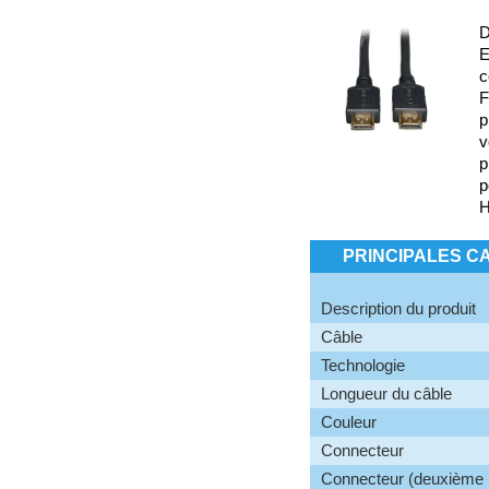
D
E
c
F
p
v
p
p
H
PRINCIPALES C
Description du produit
Câble
Technologie
Longueur du câble
Couleur
Connecteur
Connecteur (deuxième