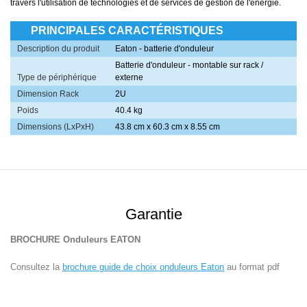
travers l'utilisation de technologies et de services de gestion de l'énergie.
PRINCIPALES CARACTÉRISTIQUES
Description du produit
Eaton - batterie d'onduleur
Batterie d'onduleur - montable sur rack /
Type de périphérique
externe
Dimension Rack
2U
Poids
40.4 kg
Dimensions (LxPxH)
43.8 cm x 60.3 cm x 8.55 cm
Garantie
BROCHURE
Onduleurs EATON
Consultez la
brochure guide de choix onduleurs Eaton
au format pdf