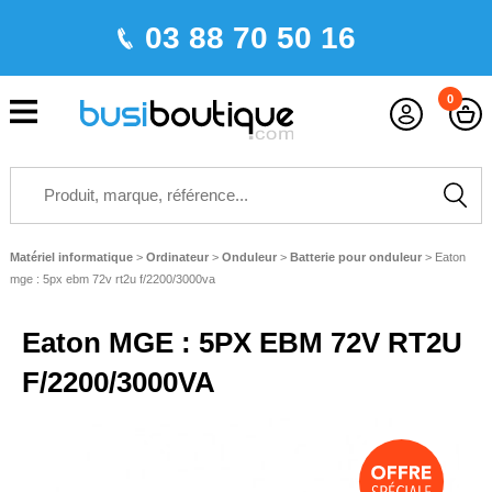
03 88 70 50 16
0
Matériel informatique
>
Ordinateur
>
Onduleur
>
Batterie pour onduleur
>
Eaton
mge : 5px ebm 72v rt2u f/2200/3000va
Eaton MGE : 5PX EBM 72V RT2U
F/2200/3000VA