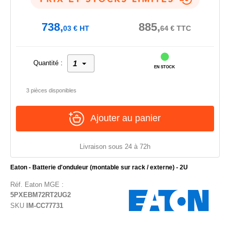
738,
885,
03
€
HT
64
€
TTC
Quantité :
EN STOCK
3 pièces disponibles
Ajouter au panier
Livraison sous 24 à 72h
Eaton - Batterie d'onduleur (montable sur rack / externe) - 2U
Réf.
Eaton MGE
:
5PXEBM72RT2UG2
SKU
IM-CC77731