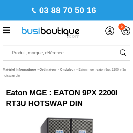
03 88 70 50 16
0
Matériel informatique
>
Ordinateur
>
Onduleur
>
Eaton mge : eaton 9px 2200i rt3u
hotswap din
Eaton MGE : EATON 9PX 2200I
RT3U HOTSWAP DIN