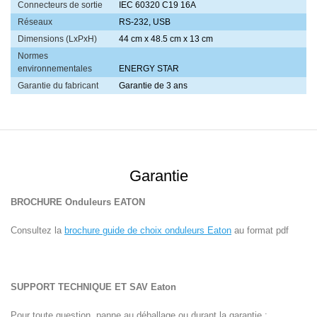
Connecteurs de sortie
IEC 60320 C19 16A
Réseaux
RS-232, USB
Dimensions (LxPxH)
44 cm x 48.5 cm x 13 cm
Normes
environnementales
ENERGY STAR
Garantie du fabricant
Garantie de 3 ans
Garantie
BROCHURE
Onduleurs EATON
Consultez la
brochure guide de choix onduleurs Eaton
au format pdf
SUPPORT TECHNIQUE ET SAV
Eaton
Pour toute question, panne au déballage ou durant la garantie :