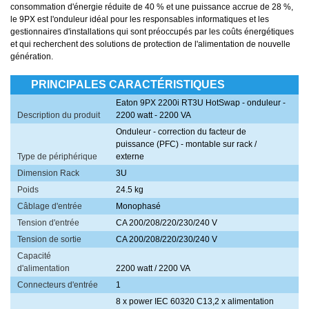
consommation d'énergie réduite de 40 % et une puissance accrue de 28 %,
le 9PX est l'onduleur idéal pour les responsables informatiques et les
gestionnaires d'installations qui sont préoccupés par les coûts énergétiques
et qui recherchent des solutions de protection de l'alimentation de nouvelle
génération.
PRINCIPALES CARACTÉRISTIQUES
Eaton 9PX 2200i RT3U HotSwap - onduleur -
Description du produit
2200 watt - 2200 VA
Onduleur - correction du facteur de
puissance (PFC) - montable sur rack /
Type de périphérique
externe
Dimension Rack
3U
Poids
24.5 kg
Câblage d'entrée
Monophasé
Tension d'entrée
CA 200/208/220/230/240 V
Tension de sortie
CA 200/208/220/230/240 V
Capacité
d'alimentation
2200 watt / 2200 VA
Connecteurs d'entrée
1
8 x power IEC 60320 C13,2 x alimentation