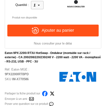
Quantité :
NOUS CONSULTER
Produit non disponible
Ajouter au panier
Nous consulter pour le délai
Eaton 9PX 2200i RT3U HotSwap - Onduleur (montable sur rack /
externe) - CA 200/208/220/230/240 V - 2200 watt - 2200 VA - monophasé
- RS-232, USB - PFC - 3U
Réf.
Eaton MGE
:
9PX2200IRTBPD
SKU
IM-X770586
Partager la fiche produit sur
Envoyer à un ami
Poser une question sur ce produit