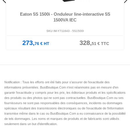
Eaton 5S 1500i - Onduleur line-interactive 5S
1500VA IEC
SKU IM-Y711643 -
5S1500I
273,
328,
76
€
HT
51
€
TTC
Notification : Tous les efforts ont été faits pour s'assurer de l'exactitude des
informations présentées. BusiBoutique.Com n'est néanmoins pas en mesure d'en
garantir l'exactitude y compris pour les prix, les éditoriaux produits et les spécifications
des produits ou des photos qui ne sont pas contractuelles. BusiBoutique.Com ou ses
fournisseurs ne sont pas responsables des conséquences, incidents ou dommages
spéciaux résultant des transmissions électroniques ou de l'exactitude de l'information
transmise même dans le cas ou BusiBoutique.Com a eu connaissance de la possibilité
de tels dommages. Les noms et marques de produits et de fabricants sont utilisés
seulement dans un but d'identification.