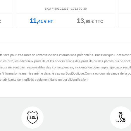
SKU F-80101235 -
1012-00-35
11,
13,
C
41
€
HT
69
€
TTC
nt été faits pour s'assurer de l'exactitude des informations présentées. BusiBoutique.Com n'e
r les prix, les éditoriaux produits et les spécifications des produits ou des photos qui ne sont
seurs ne sont pas responsables des conséquences, incidents ou dommages spéciaux résult
de l'information transmise même dans le cas ou BusiBoutique.Com a eu connaissance de la po
fabricants sont utilisés seulement dans un but d'identification.