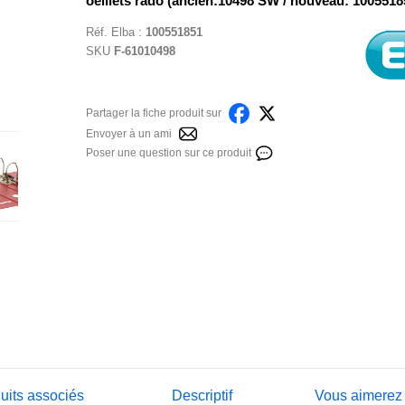
oeillets rado (ancien:10498 SW / nouveau: 1005518
Réf.
Elba
:
100551851
SKU
F-61010498
Partager la fiche produit sur
Envoyer à un ami
Poser une question sur ce produit
uits associés
Descriptif
Vous aimerez