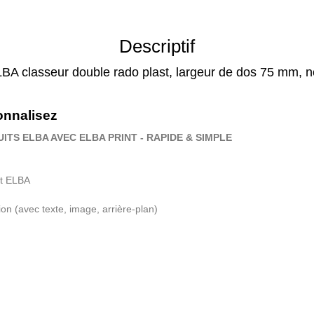
Descriptif
BA classeur double rado plast, largeur de dos 75 mm, n
onnalisez
TS ELBA AVEC ELBA PRINT - RAPIDE & SIMPLE
it ELBA
ion (avec texte, image, arri
è
re-plan)