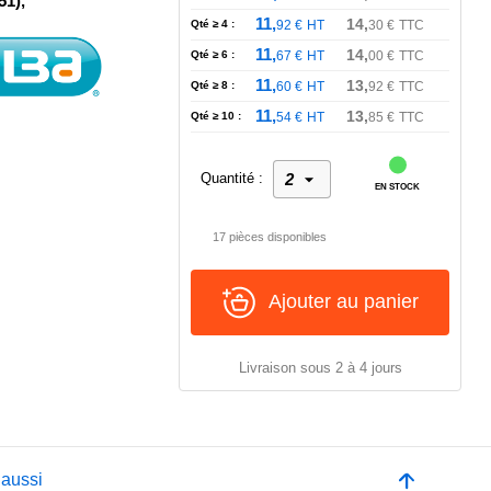
51),
11,
14,
Qté ≥ 4 :
92
€
HT
30
€
TTC
11,
14,
Qté ≥ 6 :
67
€
HT
00
€
TTC
11,
13,
Qté ≥ 8 :
60
€
HT
92
€
TTC
11,
13,
Qté ≥ 10 :
54
€
HT
85
€
TTC
Quantité :
EN STOCK
17 pièces disponibles
Ajouter au panier
Livraison sous 2 à 4 jours
 aussi