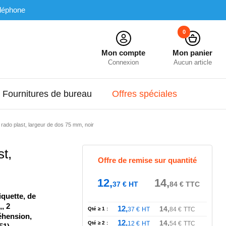
léphone
0
Mon compte
Mon panier
Connexion
Aucun article
Fournitures de bureau
Offres spéciales
 rado plast, largeur de dos 75 mm, noir
t,
Offre de remise sur quantité
12,
14,
37
€
HT
84
€
TTC
iquette, de
, 2
12,
14,
Qté ≥ 1 :
37
€
HT
84
€
TTC
éhension,
12,
14,
Qté ≥ 2 :
12
€
HT
54
€
TTC