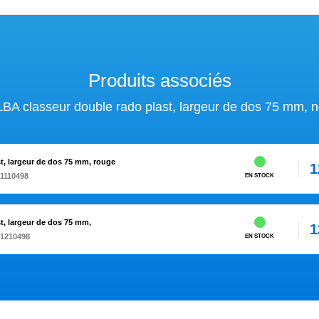
Produits associés
BA classeur double rado plast, largeur de dos 75 mm, n
t, largeur de dos 75 mm, rouge
1
1110498
EN STOCK
t, largeur de dos 75 mm,
1
61210498
EN STOCK