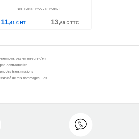
SKU F-80101255 -
1012-00-55
SKU F-61
11,
13,
12,
41
€
HT
69
€
TTC
37
€
HT
st néanmoins pas en mesure d'en
 pas contractuelles.
ant des transmissions
ssibilité de tels dommages. Les