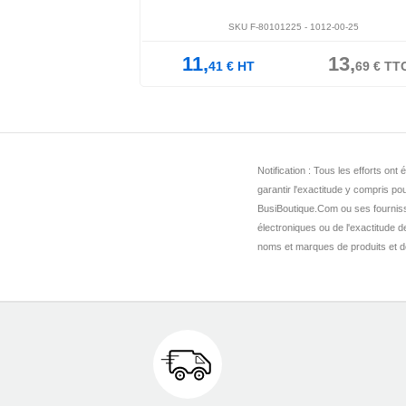
IN40D02
SKU F-80101225 -
1012-00-25
44,
11,
13,
30
€
TTC
41
€
HT
69
€
TT
Notification : Tous les efforts o
garantir l'exactitude y compris pou
BusiBoutique.Com ou ses fournis
électroniques ou de l'exactitude 
noms et marques de produits et de 