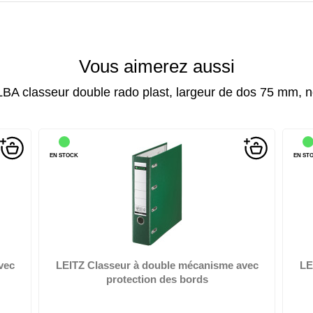
Vous aimerez aussi
BA classeur double rado plast, largeur de dos 75 mm, n
EN STOCK
EN ST
ure
pour 2 x A5 paysage, bleu, largeur de dos: 75 mm, reliure
pou
en, carton plastifiée...
vec
LEITZ Classeur à double mécanisme avec
LE
protection des bords