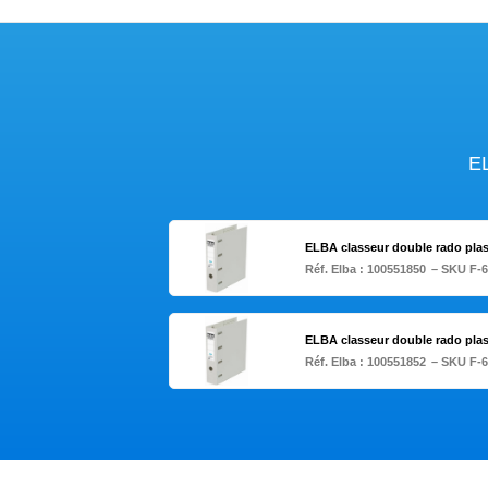
EL
ELBA classeur double rado plas
Réf. Elba :
100551850
– SKU F-6
ELBA classeur double rado plas
Réf. Elba :
100551852
– SKU F-