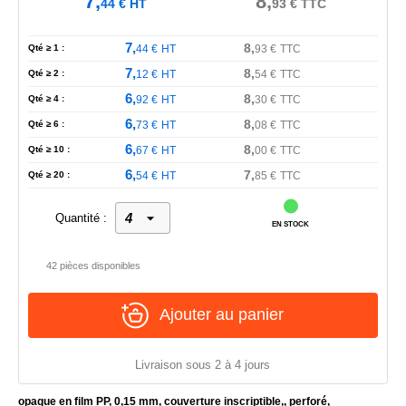
7,
8,
44
€
HT
93
€
TTC
7,
8,
Qté ≥ 1 :
44
€
HT
93
€
TTC
7,
8,
Qté ≥ 2 :
12
€
HT
54
€
TTC
6,
8,
Qté ≥ 4 :
92
€
HT
30
€
TTC
6,
8,
Qté ≥ 6 :
73
€
HT
08
€
TTC
6,
8,
Qté ≥ 10 :
67
€
HT
00
€
TTC
6,
7,
Qté ≥ 20 :
54
€
HT
85
€
TTC
Quantité :
EN STOCK
42 pièces disponibles
Ajouter au panier
Livraison sous 2 à 4 jours
opaque en film PP, 0,15 mm, couverture inscriptible,, perforé,