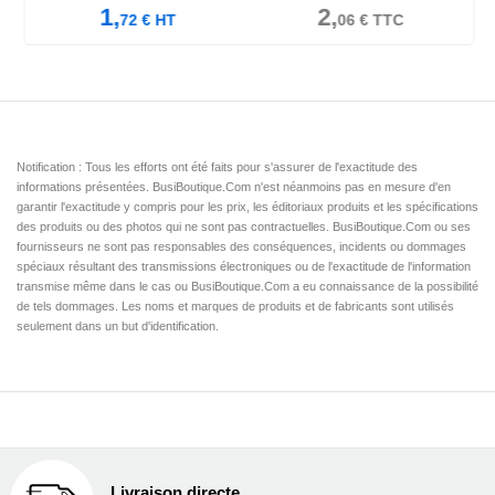
1,
2,
72
€
HT
06
€
TTC
Notification : Tous les efforts ont été faits pour s'assurer de l'exactitude des
informations présentées. BusiBoutique.Com n'est néanmoins pas en mesure d'en
garantir l'exactitude y compris pour les prix, les éditoriaux produits et les spécifications
des produits ou des photos qui ne sont pas contractuelles. BusiBoutique.Com ou ses
fournisseurs ne sont pas responsables des conséquences, incidents ou dommages
spéciaux résultant des transmissions électroniques ou de l'exactitude de l'information
transmise même dans le cas ou BusiBoutique.Com a eu connaissance de la possibilité
de tels dommages. Les noms et marques de produits et de fabricants sont utilisés
seulement dans un but d'identification.
Livraison directe