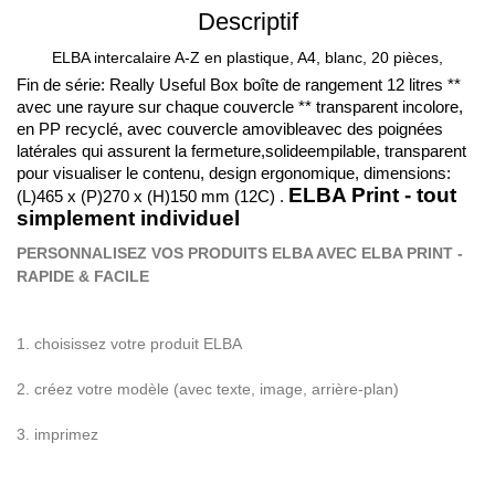
Descriptif
ELBA intercalaire A-Z en plastique, A4, blanc, 20 pièces,
Fin de série: Really Useful Box boîte de rangement 12 litres **
avec une rayure sur chaque couvercle ** transparent incolore,
en PP recyclé, avec couvercle amovibleavec des poignées
latérales qui assurent la fermeture,solideempilable, transparent
pour visualiser le contenu, design ergonomique, dimensions:
ELBA Print - tout
(L)465 x (P)270 x (H)150 mm (12C) .
simplement individuel
PERSONNALISEZ VOS PRODUITS ELBA AVEC ELBA PRINT -
RAPIDE & FACILE
1. choisissez votre produit ELBA
2. cr
é
ez votre mod
è
le (avec texte, image, arri
è
re-plan)
3. imprimez