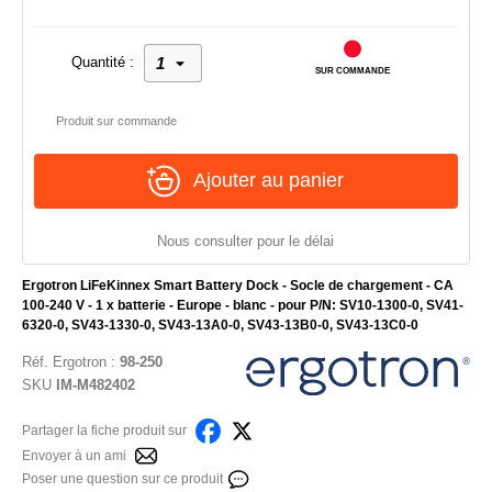
Quantité :
SUR COMMANDE
Produit sur commande
Ajouter au panier
Nous consulter pour le délai
Ergotron LiFeKinnex Smart Battery Dock - Socle de chargement - CA
100-240 V - 1 x batterie - Europe - blanc - pour P/N: SV10-1300-0, SV41-
6320-0, SV43-1330-0, SV43-13A0-0, SV43-13B0-0, SV43-13C0-0
Réf.
Ergotron
:
98-250
SKU
IM-M482402
Partager la fiche produit sur
Envoyer à un ami
Poser une question sur ce produit