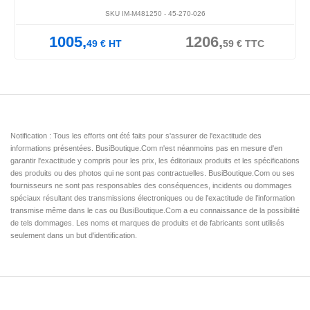
SKU IM-M481250 -
45-270-026
1005,
1206,
49
€
HT
59
€
TTC
Notification : Tous les efforts ont été faits pour s'assurer de l'exactitude des
informations présentées. BusiBoutique.Com n'est néanmoins pas en mesure d'en
garantir l'exactitude y compris pour les prix, les éditoriaux produits et les spécifications
des produits ou des photos qui ne sont pas contractuelles. BusiBoutique.Com ou ses
fournisseurs ne sont pas responsables des conséquences, incidents ou dommages
spéciaux résultant des transmissions électroniques ou de l'exactitude de l'information
transmise même dans le cas ou BusiBoutique.Com a eu connaissance de la possibilité
de tels dommages. Les noms et marques de produits et de fabricants sont utilisés
seulement dans un but d'identification.