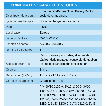
PRINCIPALES CARACTÉRISTIQUES
Ergotron LiFeKinnex Smart Battery Dock -
Description du produit
socle de chargement
Type de périphérique
Socle de chargement - externe
Poids
4.5 kg
Localisation
Europe
Tension d'entrée
CA 100-240 V
Tension de sortie
AC 100/120/230 V
Nombre de batteries
1
Recouvrement pour câble, attaches de
câbles, kit de montage, couvercle de gestion
Accessoires inclus
de câble, écran d'interface utilisateur
Couleur
Blanc
Dimensions (LxPxH)
15.3 cm x 17.4 cm x 35.6 cm
Garantie du fabricant
Garantie de 2 ans
P/N: SV10-1100-0, SV10-1300-0, SV10-
1400-0, SV10-1800-0, SV41-6320-0, SV43-
1130-0, SV43-11A0-0, SV43-11C0-0, SV43-
1230-0, SV43-1290-0, SV43-12A0-0, SV43-
12B0-0, SV43-12C0-0, SV43-1310-0, SV43-