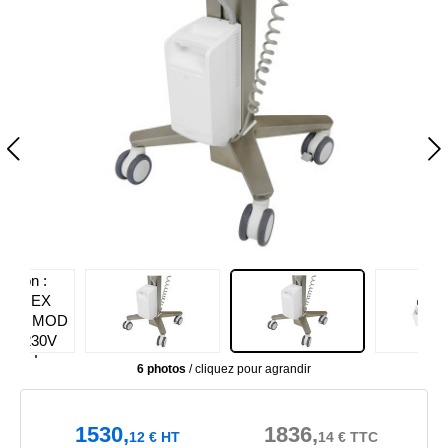
6 photos
/ cliquez pour agrandir
1530,
1836,
12
€
HT
14
€
TTC