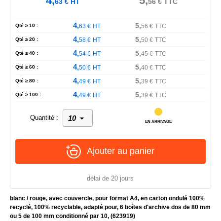
4,
5,
63
€
HT
56
€
TTC
4,
5,
Qté ≥ 10 :
63
€
HT
56
€
TTC
4,
5,
Qté ≥ 20 :
58
€
HT
50
€
TTC
4,
5,
Qté ≥ 40 :
54
€
HT
45
€
TTC
4,
5,
Qté ≥ 60 :
50
€
HT
40
€
TTC
4,
5,
Qté ≥ 80 :
49
€
HT
39
€
TTC
4,
5,
Qté ≥ 100 :
49
€
HT
39
€
TTC
Quantité :
EN ARRIVAGE
Ajouter au panier
délai de 20 jours
blanc / rouge, avec couvercle, pour format A4, en carton ondulé 100%
recyclé, 100% recyclable, adapté pour, 6 boîtes d'archive dos de 80 mm
ou 5 de 100 mm conditionné par 10, (623919)