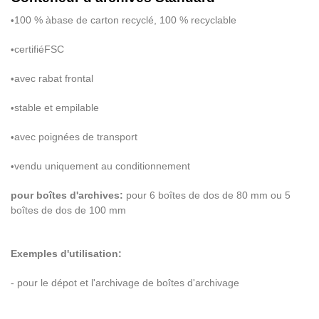
100 %
à
base de carton recycl
é
, 100 % recyclable
•
certifi
é
FSC
•
avec rabat frontal
•
stable et empilable
•
avec poign
é
es de transport
•
vendu uniquement au conditionnement
•
pour bo
î
tes d'archives:
pour 6 bo
î
tes de dos de 80 mm ou 5
bo
î
tes de dos de 100 mm
Exemples d'utilisation:
- pour le d
é
pot et l'archivage de bo
î
tes d'archivage